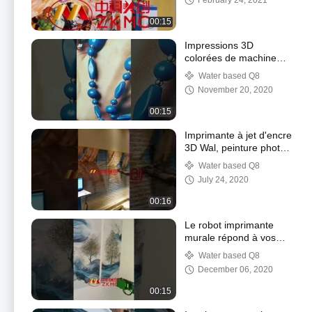
February 24, 2021
00:15
Impressions 3D
colorées de machine
d'impression murale
Water based Q8
extérieure d'intérieur de
November 20, 2020
ZKMC
00:15
Imprimante à jet d'encre
3D Wal, peinture photo
en tranches pour image
Water based Q8
surdimensionnée
July 24, 2020
00:16
Le robot imprimante
murale répond à vos
attentes en matière de
Water based Q8
décoration intérieure et
December 06, 2020
extérieure
00:15