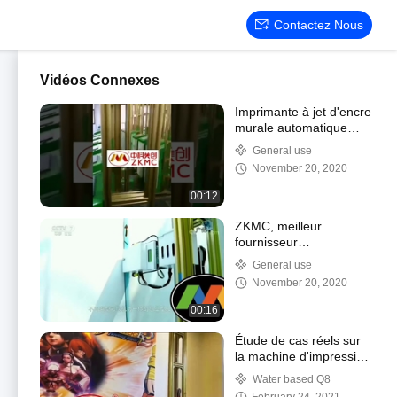
Contactez Nous
Vidéos Connexes
Imprimante à jet d'encre
murale automatique
ZKMC, votre partenaire
General use
fiable pour une
November 20, 2020
coopération
d'impression gagnant-
00:12
gagnant
ZKMC, meilleur
fournisseur
d'imprimantes murales
General use
November 20, 2020
00:16
Étude de cas réels sur
la machine d'impression
murale 3D ZKMC
Water based Q8