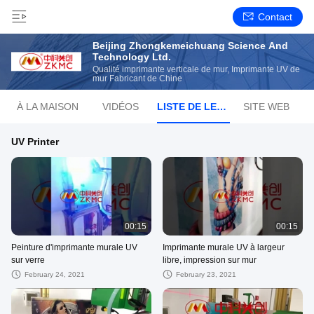
Contact
Beijing Zhongkemeichuang Science And
Technology Ltd.
Qualité imprimante verticale de mur, Imprimante UV de
mur Fabricant de Chine
À LA MAISON
VIDÉOS
LISTE DE LECTURE
SITE WEB
UV Printer
00:15
00:15
Peinture d'imprimante murale UV
Imprimante murale UV à largeur
sur verre
libre, impression sur mur
February 24, 2021
February 23, 2021