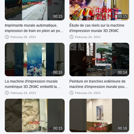
00:15
00:15
Imprimante murale automatique,
Étude de cas réels sur la machine
impression de train en plein air pour
d'impression murale 3D ZKMC
vous ramener à la maison
February 26, 2021
February 24, 2021
00:16
00:14
La machine d'impression murale
Peinture en tranches extérieure de
numérique 3D ZKMC embellit la
machine d'impression murale pour
décoration murale
la grande image
February 24, 2021
February 24, 2021
00:15
00:16