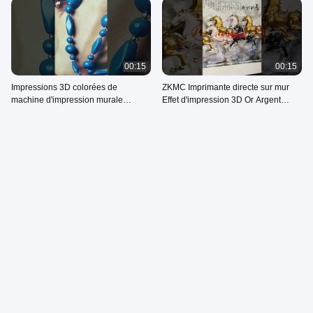
00:15
00:15
Impressions 3D colorées de
ZKMC Imprimante directe sur mur
machine d'impression murale
Effet d'impression 3D Or Argent
extérieure d'intérieur de ZKMC
incroyable
August 09, 2026
August 07, 2026
00:10
00:16
Meilleure machine d'impression
Imprimante à jet d'encre 3D Wal,
murale ZKMC à l'exposition
peinture photo en tranches pour
internationale
image surdimensionnée
August 09, 2026
August 04, 2026
Autres Vidéos