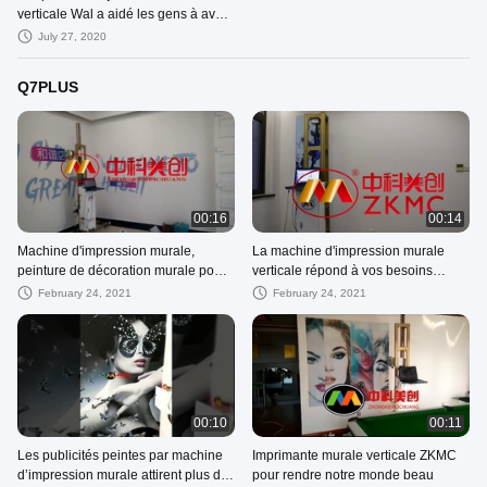
verticale Wal a aidé les gens à avoir
quelque chose qui attire votre
July 27, 2020
attention sur la décoration murale
Q7PLUS
00:16
00:14
Machine d'impression murale,
La machine d'impression murale
peinture de décoration murale pour
verticale répond à vos besoins
salle de sport
d'impression d'images intérieures et
February 24, 2021
February 24, 2021
extérieures
00:10
00:11
Les publicités peintes par machine
Imprimante murale verticale ZKMC
d’impression murale attirent plus de
pour rendre notre monde beau