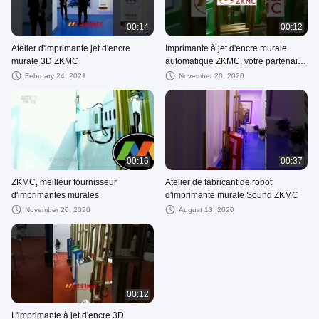
00:14
00:12
Atelier d'imprimante jet d'encre
Imprimante à jet d'encre murale
murale 3D ZKMC
automatique ZKMC, votre partenaire
fiable pour une coopération
February 24, 2021
November 20, 2020
d'impression gagnant-gagnant
00:16
00:37
ZKMC, meilleur fournisseur
Atelier de fabricant de robot
d'imprimantes murales
d'imprimante murale Sound ZKMC
November 20, 2020
August 13, 2020
00:12
L'imprimante à jet d'encre 3D