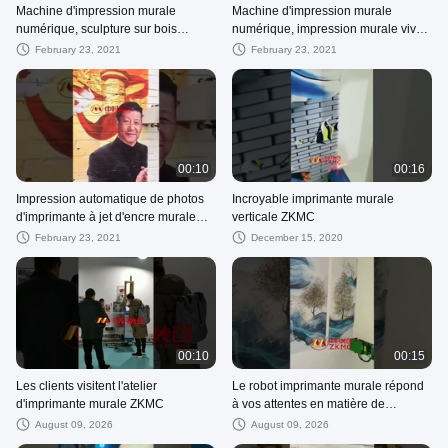
Machine d'impression murale
Machine d'impression murale
numérique, sculpture sur bois
numérique, impression murale vive
étonnante, effets d'impression 3D
de restaurant
February 23, 2021
February 23, 2021
00:10
00:16
Impression automatique de photos
Incroyable imprimante murale
d'imprimante à jet d'encre murale
verticale ZKMC
sur un mur de briques
February 23, 2021
December 15, 2020
00:10
00:15
Les clients visitent l'atelier
Le robot imprimante murale répond
d'imprimante murale ZKMC
à vos attentes en matière de
décoration intérieure et extérieure
August 09, 2026
August 09, 2026