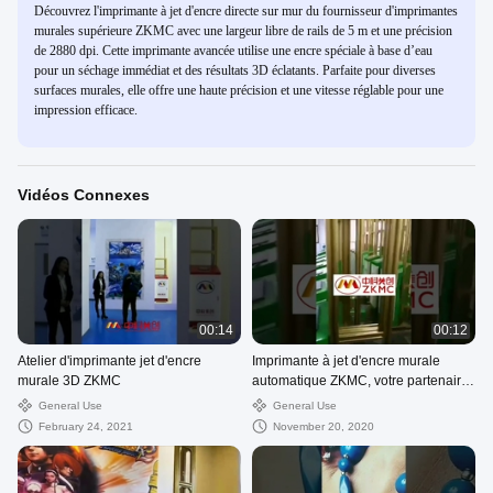
Découvrez l'imprimante à jet d'encre directe sur mur du fournisseur d'imprimantes
murales supérieure ZKMC avec une largeur libre de rails de 5 m et une précision
de 2880 dpi. Cette imprimante avancée utilise une encre spéciale à base d’eau
pour un séchage immédiat et des résultats 3D éclatants. Parfaite pour diverses
surfaces murales, elle offre une haute précision et une vitesse réglable pour une
impression efficace.
Vidéos Connexes
00:14
00:12
Atelier d'imprimante jet d'encre
Imprimante à jet d'encre murale
murale 3D ZKMC
automatique ZKMC, votre partenaire
fiable pour une coopération
General Use
General Use
d'impression gagnant-gagnant
February 24, 2021
November 20, 2020