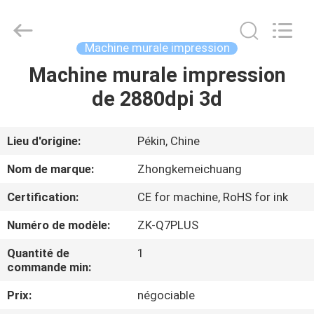
Beijing
Zhongkemeichuang
Science
And
Technology
Machine murale impression
Ltd..
All
Rights
Machine murale impression
MAISON
Reserved.
de 2880dpi 3d
PRODUITS
Lieu d'origine:
Pékin, Chine
AU
Nom de marque:
Zhongkemeichuang
SUJET
Certification:
CE for machine, RoHS for ink
DE
Numéro de modèle:
ZK-Q7PLUS
NOUS
Quantité de
1
commande min:
VISITE
Prix:
négociable
D'USINE