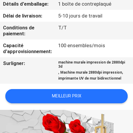
Détails d'emballage:
1 boîte de contreplaqué
CONTRÔLE
Délai de livraison:
5-10 jours de travail
DE
Conditions de
T/T
QUALITÉ
paiement:
Capacité
100 ensembles/mois
d'approvisionnement:
CONTACTEZ-
NOUS
Surligner:
machine murale impression de 2880dpi
3d
,
,
Machine murale 2880dpi impression
imprimante UV de mur bidirectionnel
NOUVELLES
MEILLEUR PRIX
CAS
DEMANDEZ
UNE