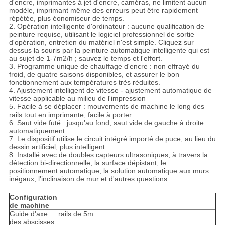
d'encre, imprimantes à jet d'encre, caméras, ne limitent aucun
modèle, imprimant même des erreurs peut être rapidement
répétée, plus éonomiseur de temps.
2. Opération intelligente d'ordinateur : aucune qualification de
peinture requise, utilisant le logiciel professionnel de sortie
d'opération, entretien du matériel n'est simple. Cliquez sur
dessus la souris par la peinture automatique intelligente qui est
au sujet de 1-7m2/h ; sauvez le temps et l'effort.
3. Programme unique de chauffage d'encre : non effrayé du
froid, de quatre saisons disponibles, et assurer le bon
fonctionnement aux températures très réduites.
4. Ajustement intelligent de vitesse - ajustement automatique de
vitesse applicable au milieu de l'impression
5. Facile à se déplacer : mouvements de machine le long des
rails tout en imprimante, facile à porter.
6. Saut vide futé : jusqu'au fond, saut vide de gauche à droite
automatiquement.
7. Le dispositif utilise le circuit intégré importé de puce, au lieu du
dessin artificiel, plus intelligent.
8. Installé avec de doubles capteurs ultrasoniques, à travers la
détection bi-directionnelle, la surface dépistant, le
positionnement automatique, la solution automatique aux murs
inégaux, l'inclinaison de mur et d'autres questions.
Configuration
de machine
Guide d'axe
rails de 5m
des abscisses