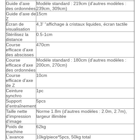
Guide d'axe
Modèle standard : 219cm (d'autres modèles :
des ordonnées
239cm, 309cm)
Guide d'axe de
15cm
Z
Écran de
4,3' “affichage à cristaux liquides, écran tactile
visualisation
Stérilisez la
0.5-1cm
distance
Course
470cm
efficace d'axe
des abscisses
Course
Modèle standard : 180cm (d'autres modèles :
efficace d'axe
200cm, 270cm)
des ordonnées
Course
10cm
efficace d'axe
de Z
Ceinture
1pc
synchro
Support
5pcs
d'entraînement
Taille nette
Norme 1.8m (d'autres modèles : 2.0m, 2.7m),
d'impression
largeur illimitée
d'image
Poids de
62kg
machine
L'avance
10kg/piece*5pcs, 50kg total