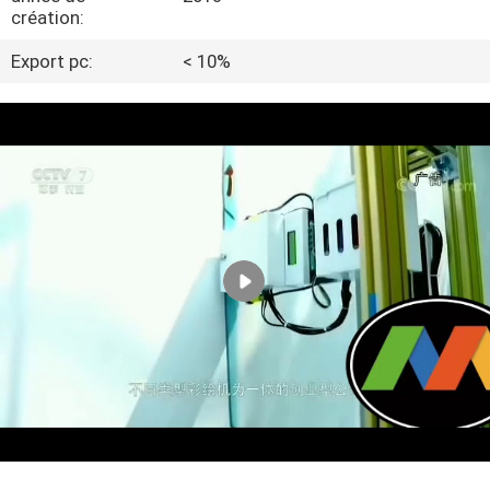
création:
CONTRÔLE
Export pc:
< 10%
DE
QUALITÉ
CONTACTEZ-
NOUS
NOUVELLES
CAS
DEMANDEZ
UNE