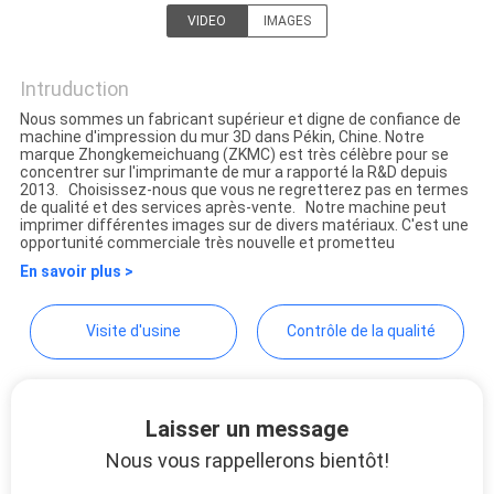
CITATION
VIDEO
IMAGES
Beijing Zhongkemeichuang
Science And Technology Ltd.
Intruduction
PLAN
Nous sommes un fabricant supérieur et digne de confiance de
DU
machine d'impression du mur 3D dans Pékin, Chine. Notre
marque Zhongkemeichuang (ZKMC) est très célèbre pour se
SITE
concentrer sur l'imprimante de mur a rapporté la R&D depuis
2013. Choisissez-nous que vous ne regretterez pas en termes
de qualité et des services après-vente. Notre machine peut
imprimer différentes images sur de divers matériaux. C'est une
PRIVACY
opportunité commerciale très nouvelle et prometteu
En savoir plus >
POLICY
Visite d'usine
Contrôle de la qualité
Laisser un message
Nous vous rappellerons bientôt!