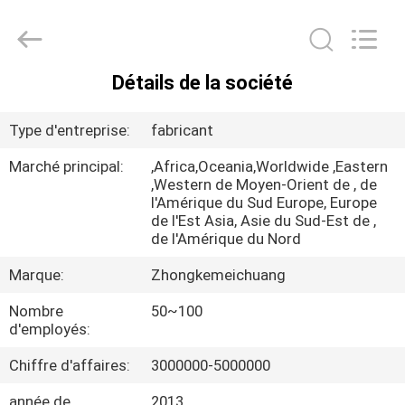
Beijing
Zhongkemeichuang
Science
And
Technology
Ltd..
All
Détails de la société
Rights
MAISON
Reserved.
Type d'entreprise:
fabricant
PRODUITS
Marché principal:
,Africa,Oceania,Worldwide ,Eastern
,Western de Moyen-Orient de , de
l'Amérique du Sud Europe, Europe
AU
de l'Est Asia, Asie du Sud-Est de ,
SUJET
de l'Amérique du Nord
DE
Marque:
Zhongkemeichuang
NOUS
Nombre
50~100
d'employés:
VISITE
Chiffre d'affaires:
3000000-5000000
D'USINE
année de
2013