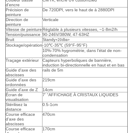
Couleur basse
CMYK, encre UV customzied
d'encre
Précision de
De 720DPI, vers le haut de à 2880DPI
peinture
Direction de
Verticale
peinture
Vitesse de peinture
Réglable à plusieurs vitesses, ~1-8m2/h
Tension/puissance
90-246V/380W, 47-63HZ
Bruit
Standy
<20dba>
Stockage/opération
-10℃-35℃ (59°F-95°F)
10%-70% hygrométrie, dans l'état de non-
condensation
Traçage extérieur
Capteurs hyperboliques de bannière,
induction bi-directionnelle en haut et en bas
Guide d'axe des
rails de 5m
abscisses
Guide d'axe des
219cm
ordonnées
Guide d'axe de Z
14cm
Écran de
7' “AFFICHAGE À CRISTAUX LIQUIDES
visualisation
Stérilisez la
0.5-1cm
distance
Course efficace
470cm
d'axe des
abscisses
Course efficace
170cm