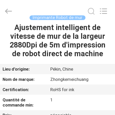
Beijing
Zhongkemeichuang
Science
And
Technology
Imprimante Robot de mur
Ltd..
All
Rights
Ajustement intelligent de
MAISON
Reserved.
vitesse de mur de la largeur
PRODUITS
2880Dpi de 5m d'impression
de robot direct de machine
AU
SUJET
Lieu d'origine:
Pékin, Chine
DE
Nom de marque:
Zhongkemeichuang
NOUS
Certification:
RoHS for ink
Quantité de
1
VISITE
commande min:
D'USINE