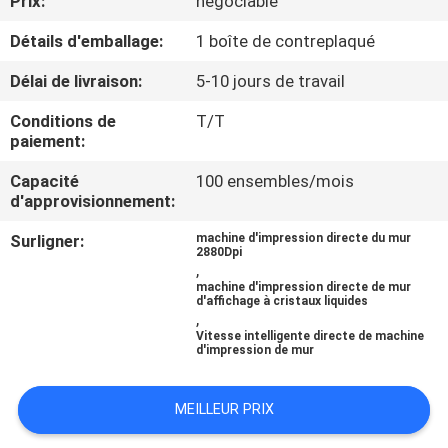
Prix:
négociable
Détails d'emballage:
1 boîte de contreplaqué
CONTRÔLE
DE
Délai de livraison:
5-10 jours de travail
QUALITÉ
Conditions de
T/T
paiement:
CONTACTEZ-
Capacité
100 ensembles/mois
d'approvisionnement:
NOUS
Surligner:
machine d'impression directe du mur
2880Dpi
,
NOUVELLES
machine d'impression directe de mur
d'affichage à cristaux liquides
,
CAS
Vitesse intelligente directe de machine
d'impression de mur
DEMANDEZ
MEILLEUR PRIX
UNE