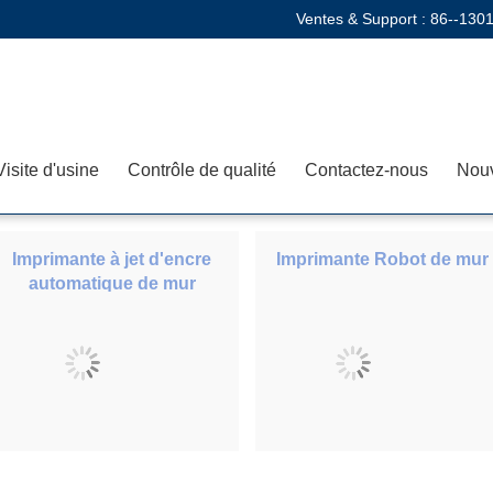
Ventes & Support :
86--130
Visite d'usine
Contrôle de qualité
Contactez-nous
Nouv
Imprimante à jet d'encre
Imprimante Robot de mur
automatique de mur