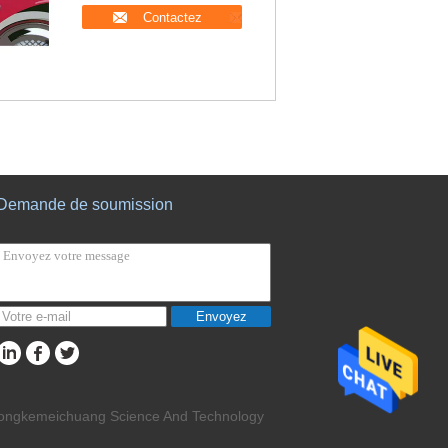
Contactez
Demande de soumission
Envoyez
 Zhongkemeichuang Science And Technology