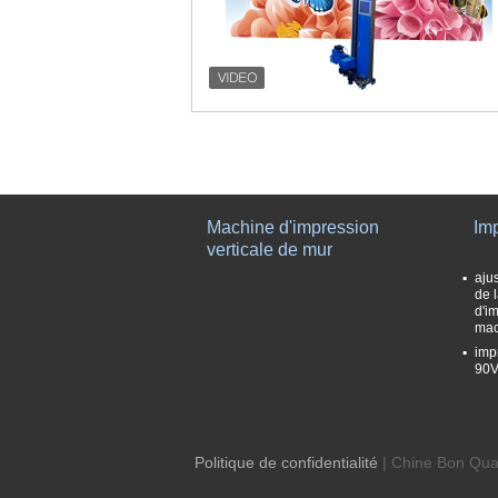
Machine d'impression
Im
verticale de mur
aju
de 
d'i
mac
imp
90V
Politique de confidentialité
| Chine Bon Qual