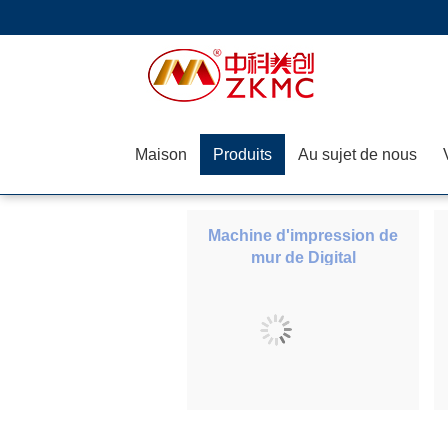
Maison
Produits
Au sujet de nous
Machine d'impression de
mur de Digital