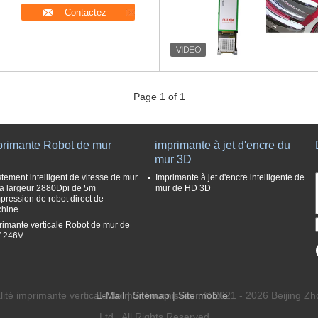
Contactez
Page 1 of 1
primante Robot de mur
imprimante à jet d'encre du
mur 3D
stement intelligent de vitesse de mur
Imprimante à jet d'encre intelligente de
la largeur 2880Dpi de 5m
mur de HD 3D
mpression de robot direct de
hine
rimante verticale Robot de mur de
 246V
ité imprimante verticale de mur Fournisseur. © 2021 - 2026 Beijing
E-Mail
|
Sitemap
| Site mobile
Ltd.. All Rights Reserved.