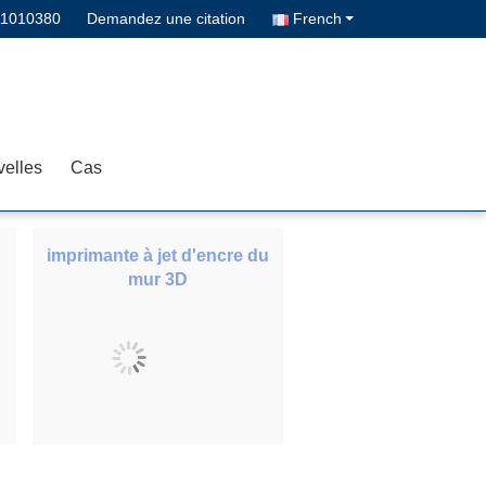
11010380
Demandez une citation
French
elles
Cas
imprimante à jet d'encre du
mur 3D