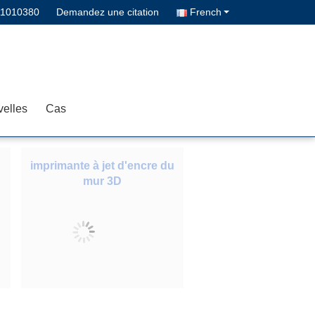
11010380
Demandez une citation
French
elles
Cas
imprimante à jet d'encre du
mur 3D