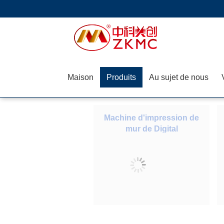
Maison
Produits
Au sujet de nous
Machine d'impression de
mur de Digital