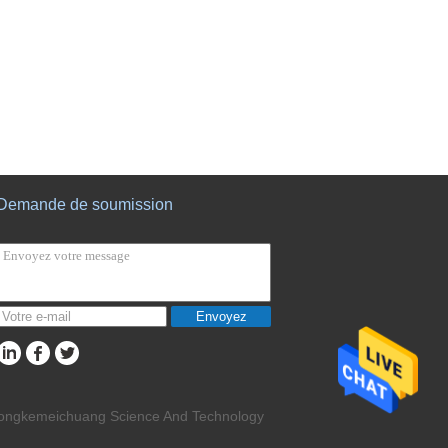
Demande de soumission
Envoyez
 Zhongkemeichuang Science And Technology