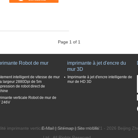
Page 1 of 1
primante Robot de mur
imprimante à jet d'encre du
mur 3D
stement intelligent de vitesse de mur
Imprimante à jet d'encre intelligente de
la largeur 2880Dpi de 5m
mur de HD 3D
mpression de robot direct de
hine
rimante verticale Robot de mur de
 246V
ité imprimante verticale de mur Fournisseur. © 2021 - 2026 Beijing
E-Mail
|
Sitemap
| Site mobile
Ltd.. All Rights Reserved.