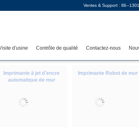
Ventes & Support :
86--130
Visite d'usine
Contrôle de qualité
Contactez-nous
Nouv
Imprimante à jet d'encre
Imprimante Robot de mur
automatique de mur