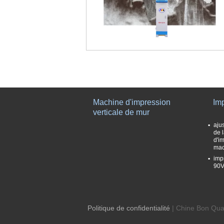
Machine d'impression
Im
verticale de mur
aju
de 
d'i
mac
imp
90V
Politique de confidentialité
| Chine Bon Qual