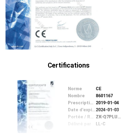
CITATION
PLAN
DU
SITE
Certifications
PRIVACY
POLICY
Norme
CE
Nombre
8601167
Prescription Date
2019-01-04
Date d'expiration
2024-01-03
Portée / Range
ZK-Q7PLUS, ZK-Q8
Délivré par
LL-C