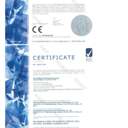
CONTRÔLE
DE
QUALITÉ
CONTACTEZ-
NOUS
NOUVELLES
CAS
DEMANDEZ
UNE