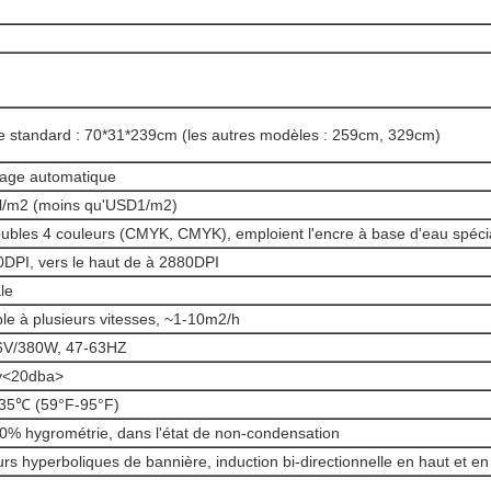
 standard : 70*31*239cm (les autres modèles : 259cm, 329cm)
yage automatique
l/m2 (moins qu'USD1/m2)
ubles 4 couleurs (CMYK, CMYK), emploient l'encre à base d'eau spéci
DPI, vers le haut de à 2880DPI
le
le à plusieurs vitesses, ~1-10m2/h
6V/380W, 47-63HZ
y
<20dba>
35℃ (59°F-95°F)
% hygrométrie, dans l'état de non-condensation
rs hyperboliques de bannière, induction bi-directionnelle en haut et en