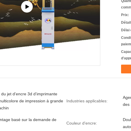
Quant
comm
Prix:
Détai
Délai 
Condi
paiem
Capac
d'app
 du jet d'encre 3d d'imprimante
Agen
multicolore de impression à grande
Industries applicables:
des 
achin
ntage basé sur la demande de
Doub
Couleur d'encre:
aut