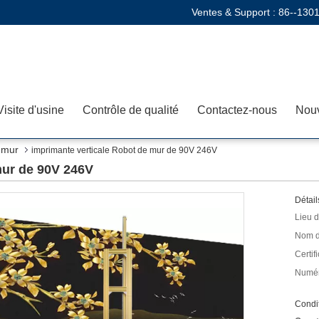
Ventes & Support :
86--130
Visite d'usine
Contrôle de qualité
Contactez-nous
Nouv
 mur
imprimante verticale Robot de mur de 90V 246V
mur de 90V 246V
Détail
Lieu d
Nom d
Certifi
Numér
Condit