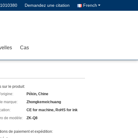
11010380
Demandez une citation
French
elles
Cas
s sur le produit:
'origine:
Pékin, Chine
e marque:
Zhongkemeichuang
cation:
CE for machine, RoHS for ink
o de modèle:
ZK-Q8
ions de paiement et expédition: