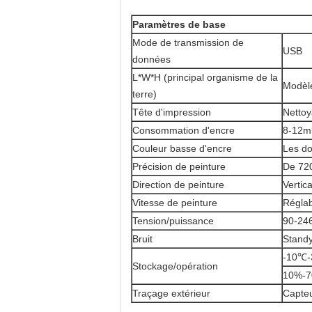
Paramètres de base
Mode de transmission de
USB
données
L*W*H (principal organisme de la
Modèle
terre)
Tête d'impression
Netto
Consommation d'encre
8-12m
Couleur basse d'encre
Les do
Précision de peinture
De 720
Direction de peinture
Vertica
Vitesse de peinture
Réglab
Tension/puissance
90-24
Bruit
Stand
-10℃-
Stockage/opération
10%-70
Traçage extérieur
Capteu