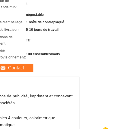
ité de
1
ande min:
négociable
ls d'emballage:
1 boîte de contreplaqué
de livraison:
5-10 jours de travail
tions de
T/T
ent:
ité
100 ensembles/mois
rovisionnement:
Contact
ce de publicité, imprimant et concevant
sociétés
les 4 couleurs, colorimétrique
omatique