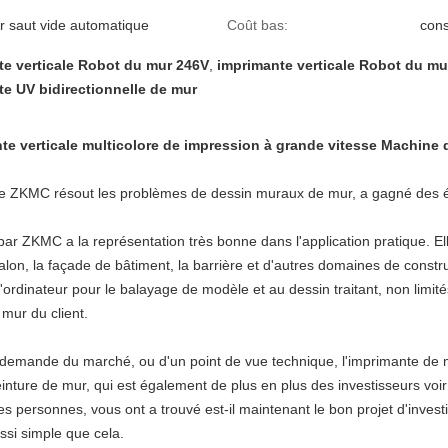
r saut vide automatique
Coût bas:
cons
te verticale Robot du mur 246V
,
imprimante verticale Robot du mu
e UV bidirectionnelle de mur
nte verticale multicolore de impression à grande vitesse Machine
de
ZKMC résout les problèmes de dessin muraux de mur, a gagné des él
 ZKMC a la représentation très bonne dans l'application pratique. Elle
 salon, la façade de bâtiment, la barrière et d'autres domaines de const
à l'ordinateur pour le balayage de modèle et au dessin traitant, non limit
mur du client.
a demande du marché, ou d'un point de vue technique, l'imprimante de 
einture de mur, qui est également de plus en plus des investisseurs vo
e des personnes, vous ont a trouvé est-il maintenant le bon projet d'in
ssi simple que cela.