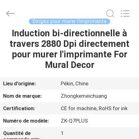
Beijing
Zhongkemeichuang
Science
And
Technology
Dirigez pour murer l'imprimante
Ltd..
All
Rights
Induction bi-directionnelle à
MAISON
Reserved.
travers 2880 Dpi directement
PRODUITS
pour murer l'imprimante For
Mural Decor
AU
SUJET
Lieu d'origine:
Pékin, Chine
DE
Nom de marque:
Zhongkemeichuang
NOUS
Certification:
CE for machine, RoHS for ink
Numéro de modèle:
ZK-Q7PLUS
VISITE
D'USINE
Quantité de
1