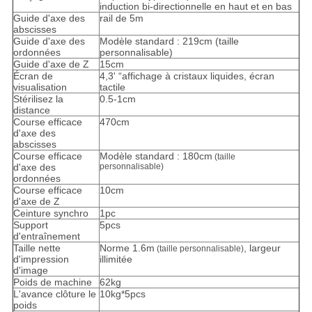
induction bi-directionnelle en haut et en bas
Guide d'axe des
rail de 5m
abscisses
Guide d'axe des
Modèle standard : 219cm (taille
ordonnées
personnalisable)
Guide d'axe de Z
15cm
Écran de
4,3' “affichage à cristaux liquides, écran
visualisation
tactile
Stérilisez la
0.5-1cm
distance
Course efficace
470cm
d'axe des
abscisses
Course efficace
Modèle standard : 180cm
(taille
d'axe des
personnalisable)
ordonnées
Course efficace
10cm
d'axe de Z
Ceinture synchro
1pc
Support
5pcs
d'entraînement
Taille nette
Norme 1.6m
, largeur
(taille personnalisable)
d'impression
illimitée
d'image
Poids de machine
62kg
L'avance clôture le
10kg*5pcs
poids