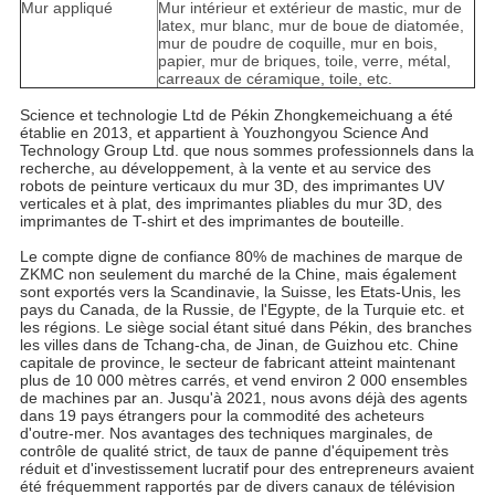
Mur appliqué
Mur intérieur et extérieur de mastic, mur de
latex, mur blanc, mur de boue de diatomée,
mur de poudre de coquille, mur en bois,
papier, mur de briques, toile, verre, métal,
carreaux de céramique, toile, etc.
Science et technologie Ltd de Pékin Zhongkemeichuang a été 
établie en 2013, et appartient à Youzhongyou Science And 
Technology Group Ltd. que nous sommes professionnels dans la 
recherche, au développement, à la vente et au service des 
robots de peinture verticaux du mur 3D, des imprimantes UV 
verticales et à plat, des imprimantes pliables du mur 3D, des 
imprimantes de T-shirt et des imprimantes de bouteille.
Le compte digne de confiance 80% de machines de marque de 
ZKMC non seulement du marché de la Chine, mais également 
sont exportés vers la Scandinavie, la Suisse, les Etats-Unis, les 
pays du Canada, de la Russie, de l'Egypte, de la Turquie etc. et 
les régions. Le siège social étant situé dans Pékin, des branches 
les villes dans de Tchang-cha, de Jinan, de Guizhou etc. Chine 
capitale de province, le secteur de fabricant atteint maintenant 
plus de 10 000 mètres carrés, et vend environ 2 000 ensembles 
de machines par an. Jusqu'à 2021, nous avons déjà des agents 
dans 19 pays étrangers pour la commodité des acheteurs 
d'outre-mer. Nos avantages des techniques marginales, de 
contrôle de qualité strict, de taux de panne d'équipement très 
réduit et d'investissement lucratif pour des entrepreneurs avaient 
été fréquemment rapportés par de divers canaux de télévision 