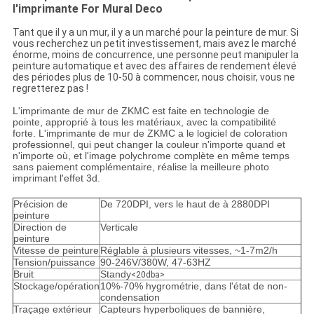
l'imprimante For Mural Deco
Tant que il y a un mur, il y a un marché pour la peinture de mur. Si
vous recherchez un petit investissement, mais avez le marché
énorme, moins de concurrence, une personne peut manipuler la
peinture automatique et avec des affaires de rendement élevé
des périodes plus de 10-50 à commencer, nous choisir, vous ne
regretterez pas !
L'imprimante de mur de ZKMC est faite en technologie de
pointe, approprié à tous les matériaux, avec la compatibilité
forte. L'imprimante de mur de ZKMC a le logiciel de coloration
professionnel, qui peut changer la couleur n'importe quand et
n'importe où, et l'image polychrome complète en même temps
sans paiement complémentaire, réalise la meilleure photo
imprimant l'effet 3d.
Précision de
De 720DPI, vers le haut de à 2880DPI
peinture
Direction de
Verticale
peinture
Vitesse de peinture
Réglable à plusieurs vitesses, ~1-7m2/h
Tension/puissance
90-246V/380W, 47-63HZ
Bruit
Standy
<20dba>
Stockage/opération
10%-70% hygrométrie, dans l'état de non-
condensation
Traçage extérieur
Capteurs hyperboliques de bannière,