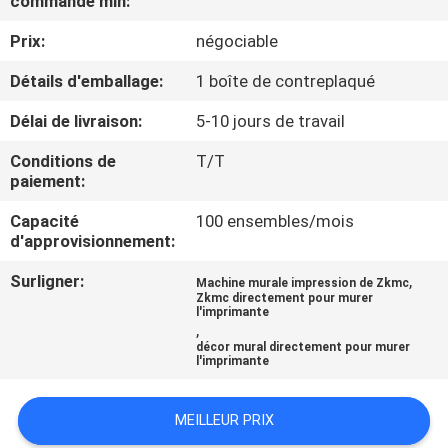
commande min:
Prix:
négociable
CONTRÔLE
DE
Détails d'emballage:
1 boîte de contreplaqué
QUALITÉ
Délai de livraison:
5-10 jours de travail
Conditions de
T/T
CONTACTEZ-
paiement:
NOUS
Capacité
100 ensembles/mois
d'approvisionnement:
NOUVELLES
Surligner:
,
Machine murale impression de Zkmc
Zkmc directement pour murer
l'imprimante
,
CAS
décor mural directement pour murer
l'imprimante
DEMANDEZ
MEILLEUR PRIX
UNE