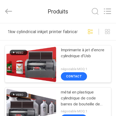
Beijing
Zhongkemeichuang
Science
Produits
And
Technology
Ltd..
All
Rights
MAISON
Reserved.
1kw cylindrical inkjet printer fabrication en ligne
PRODUITS
Imprimante à jet d'encre
cylindrique d'Usb
AU
SUJET
négociable MOQ:1
DE
CONTACT
NOUS
métal en plastique
cylindrique de code
VISITE
barres de bouteille de
tasse d'On Ceramic Glass
D'USINE
négociable MOQ:1