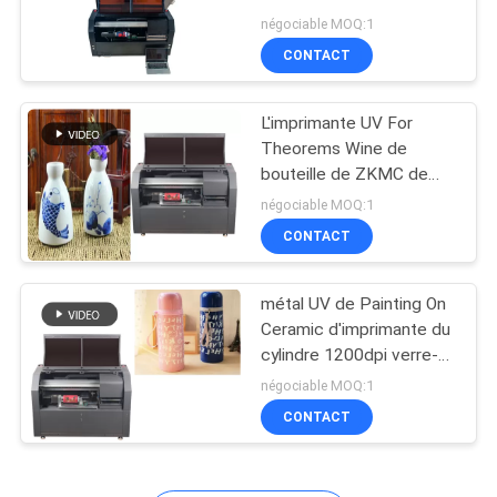
lampe CMYKW de LED
CITATION
négociable MOQ:1
Dpi 3,0 720 - 1220
CONTACT
PLAN
L'imprimante UV For
DU
Theorems Wine de
SITE
bouteille de ZKMC de
cylindre imprimable du
négociable MOQ:1
diamètre 55-80mm met
CONTACT
PRIVACY
la peinture en bouteille
POLICY
de label
métal UV de Painting On
Ceramic d'imprimante du
cylindre 1200dpi verre-
métal
négociable MOQ:1
CONTACT