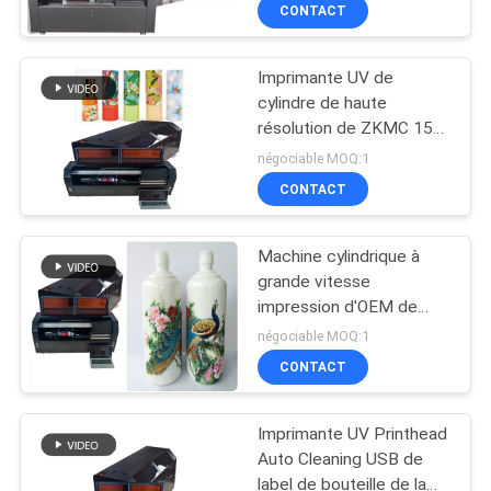
d'imprimante à jet
CONTACT
d'encre 90s
CONTRÔLE
Imprimante UV de
DE
cylindre de haute
QUALITÉ
résolution de ZKMC 15-
30cm
négociable MOQ:1
CONTACTEZ-
CONTACT
NOUS
Machine cylindrique à
grande vitesse
NOUVELLES
impression d'OEM de
720dpi 15s
négociable MOQ:1
CAS
CONTACT
Imprimante UV Printhead
DEMANDEZ
Auto Cleaning USB de
UNE
label de bouteille de la