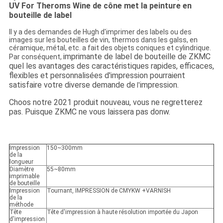
UV For Theroms Wine de cône met la peinture en
bouteille de label
Il y a des demandes de Hugh d'imprimer des labels ou des
images sur les bouteilles de vin, thermos dans les galss, en
céramique, métal, etc. a fait des objets coniques et cylindrique.
imprimante de label de bouteille de ZKMC
Par conséquent,
quel les avantages des caractéristiques rapides, efficaces,
flexibles et personnalisées d'impression pourraient
satisfaire votre diverse demande de
impression.
l'
Choos notre 2021 produit nouveau, vous ne regretterez
pas. Puisque ZKMC ne vous laissera pas donw.
Impression
150~300mm
de la
longueur
Diamètre
55~80mm
imprimable
de bouteille
Impression
Tournant, IMPRESSION de CMYKW +VARNISH
de la
méthode
Tête
Tête d'impression à haute résolution importée du Japon
d'impression