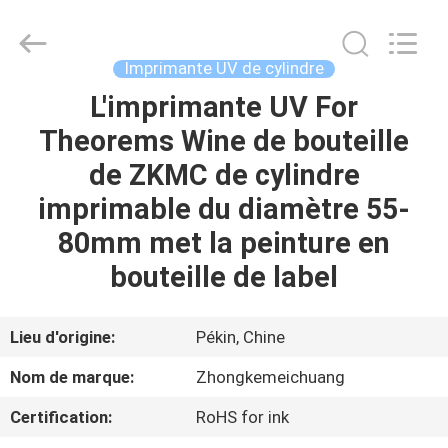
Beijing
Zhongkemeichuang
Science
And
Technology
Imprimante UV de cylindre
Ltd..
All
Rights
L'imprimante UV For
MAISON
Reserved.
Theorems Wine de bouteille
PRODUITS
de ZKMC de cylindre
imprimable du diamètre 55-
AU
80mm met la peinture en
SUJET
bouteille de label
DE
NOUS
Lieu d'origine:
Pékin, Chine
Nom de marque:
Zhongkemeichuang
VISITE
Certification:
RoHS for ink
D'USINE