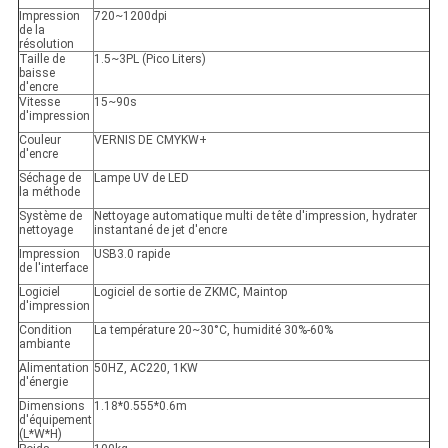
Impression
720~1200dpi
de la
résolution
Taille de
1.5~3PL (Pico Liters)
baisse
d'encre
Vitesse
15~90s
d'impression
Couleur
VERNIS DE CMYKW+
d'encre
Séchage de
Lampe UV de LED
la méthode
Système de
Nettoyage automatique multi de tête d'impression, hydrater
nettoyage
instantané de jet d'encre
Impression
USB3.0 rapide
de l'interface
Logiciel
Logiciel de sortie de ZKMC, Maintop
d'impression
Condition
La température 20~30°C, humidité 30%-60%
ambiante
Alimentation
50HZ, AC220, 1KW
d'énergie
Dimensions
1.18*0.555*0.6m
d'équipement
(L*W*H)