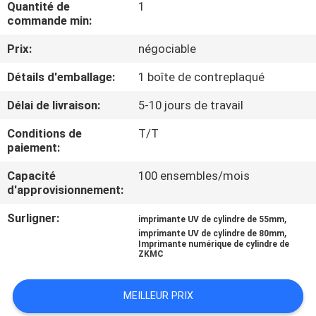
Quantité de
1
commande min:
CONTRÔLE
Prix:
négociable
DE
Détails d'emballage:
1 boîte de contreplaqué
QUALITÉ
Délai de livraison:
5-10 jours de travail
CONTACTEZ-
Conditions de
T/T
NOUS
paiement:
Capacité
100 ensembles/mois
d'approvisionnement:
NOUVELLES
Surligner:
,
imprimante UV de cylindre de 55mm
,
imprimante UV de cylindre de 80mm
CAS
Imprimante numérique de cylindre de
ZKMC
DEMANDEZ
MEILLEUR PRIX
UNE