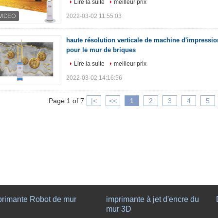
Lire la suite
meilleur prix
2022-03-02 11:55:03
haute résolution verticale de machine d'impressi
pour le mur de briques
Lire la suite
meilleur prix
2022-03-02 14:16:56
Page 1 of 7
|<
<<
1
2
3
4
5
primante Robot de mur
imprimante à jet d'encre du
mur 3D