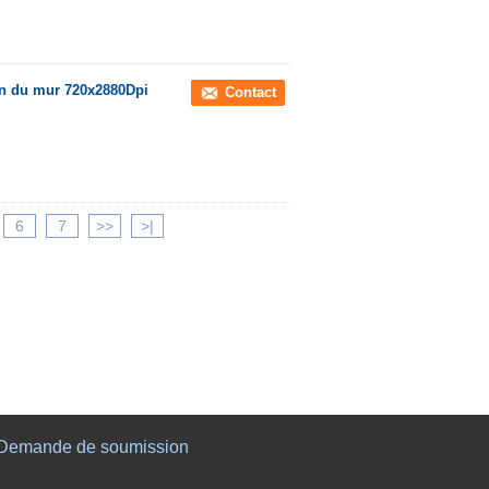
on du mur 720x2880Dpi
Contact
6
7
>>
>|
Demande de soumission