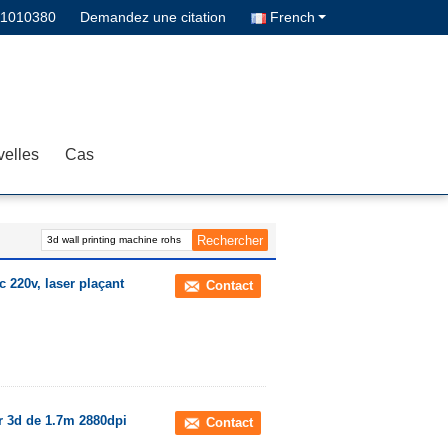
11010380
Demandez une citation
French
elles
Cas
 220v, laser plaçant
Contact
r 3d de 1.7m 2880dpi
Contact