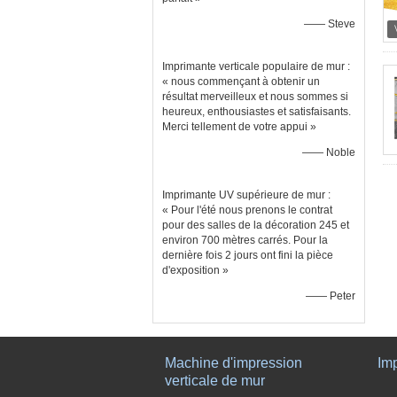
—— Steve
Imprimante verticale populaire de mur :
« nous commençant à obtenir un
résultat merveilleux et nous sommes si
heureux, enthousiastes et satisfaisants.
Merci tellement de votre appui »
—— Noble
Imprimante UV supérieure de mur :
« Pour l'été nous prenons le contrat
pour des salles de la décoration 245 et
environ 700 mètres carrés. Pour la
dernière fois 2 jours ont fini la pièce
d'exposition »
—— Peter
Machine d'impression
Im
verticale de mur