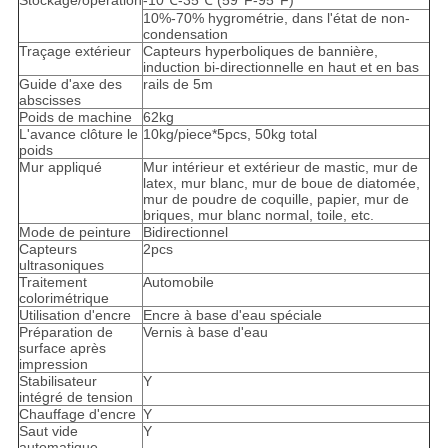
Stockage/opération
-10℃-35℃ (59°F-95°F)
10%-70% hygrométrie, dans l'état de non-
condensation
Traçage extérieur
Capteurs hyperboliques de bannière,
induction bi-directionnelle en haut et en bas
Guide d'axe des
rails de 5m
abscisses
Poids de machine
62kg
L'avance clôture le
10kg/piece*5pcs, 50kg total
poids
Mur appliqué
Mur intérieur et extérieur de mastic, mur de
latex, mur blanc, mur de boue de diatomée,
mur de poudre de coquille, papier, mur de
briques, mur blanc normal, toile, etc.
Mode de peinture
Bidirectionnel
Capteurs
2pcs
ultrasoniques
Traitement
Automobile
colorimétrique
Utilisation d'encre
Encre à base d'eau spéciale
Préparation de
Vernis à base d'eau
surface après
impression
Stabilisateur
Y
intégré de tension
Chauffage d'encre
Y
Saut vide
Y
automatique