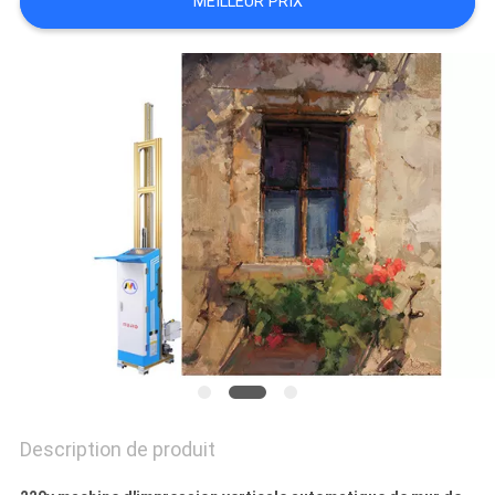
MEILLEUR PRIX
CITATION
PLAN
DU
SITE
PRIVACY
POLICY
Description de produit