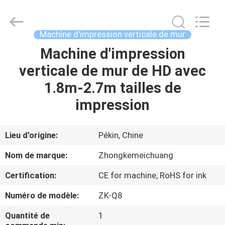
Beijing
Zhongkemeichuang
Science
And
Technology
Machine d'impression verticale de mur
Ltd..
All
Rights
Machine d'impression
MAISON
Reserved.
verticale de mur de HD avec
PRODUITS
1.8m-2.7m tailles de
impression
AU
SUJET
Lieu d'origine:
Pékin, Chine
DE
Nom de marque:
Zhongkemeichuang
NOUS
Certification:
CE for machine, RoHS for ink
Numéro de modèle:
ZK-Q8
VISITE
D'USINE
Quantité de
1