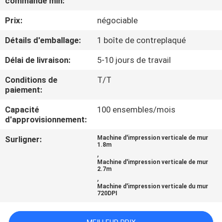
commande min:
Prix:
négociable
CONTRÔLE
DE
Détails d'emballage:
1 boîte de contreplaqué
QUALITÉ
Délai de livraison:
5-10 jours de travail
Conditions de
T/T
CONTACTEZ-
paiement:
NOUS
Capacité
100 ensembles/mois
d'approvisionnement:
NOUVELLES
Surligner:
Machine d'impression verticale de mur
1.8m
,
Machine d'impression verticale de mur
CAS
2.7m
,
Machine d'impression verticale du mur
720DPI
DEMANDEZ
UNE