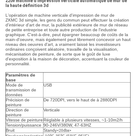
220v machine d'impression verticale automatique de mur de
la haute définition 3d
L'opération de machine verticale d'impression de mur de
ZKMC 3d simple, les gens du commun peut effectuer la création
d'intérieur d'art de mur, la publicité extérieure de mur de réseau
de petite entreprise et toute autre production de l'industrie
graphique. C'est-à-dire, peut épargner beaucoup de coûts de la
main-d'oeuvre, mais également peut librement concevoir un haut
niveau des oeuvres d'art, a vraiment laissé les investisseurs
ordinaires conçoivent aléatoire, travaille de la visualisation,
mécanisation de peinture, de sorte que le goût de luxe
d'exposition à la maison de décoration, accentuant la couleur de
personnalité.
Paramètres de
base
Mode de
USB
transmission de
données
Précision de
De 720DPI, vers le haut de à 2880DPI
peinture
Direction de
Verticale
peinture
Vitesse de peinture
Réglable à plusieurs vitesses, ~1-10m2/h
Tension/puissance
90-246V/380W, 47-63HZ
Bruit
Standy
<20dba>