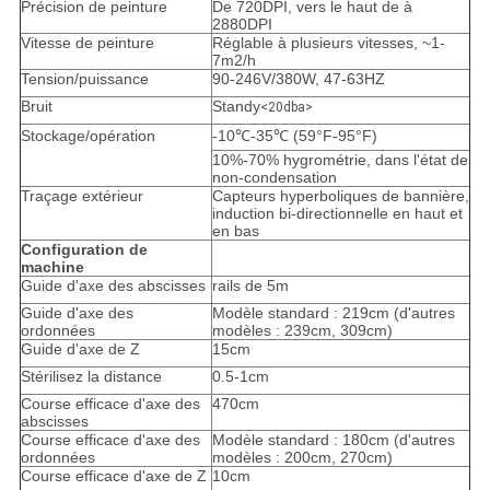
Précision de peinture
De 720DPI, vers le haut de à
2880DPI
Vitesse de peinture
Réglable à plusieurs vitesses, ~1-
7m2/h
Tension/puissance
90-246V/380W, 47-63HZ
Bruit
Standy
<20dba>
Stockage/opération
-10
℃-35℃ (
59°F-95°F)
10%-70% hygrométrie, dans l'état de
non-condensation
Traçage extérieur
Capteurs hyperboliques de bannière,
induction bi-directionnelle en haut et
en bas
Configuration de
machine
Guide d'axe des abscisses
rails de 5m
Guide d'axe des
Modèle standard : 219cm (d'autres
ordonnées
modèles : 239cm, 309cm)
Guide d'axe de Z
15cm
Stérilisez la distance
0.5-1cm
Course efficace d'axe des
470cm
abscisses
Course efficace d'axe des
Modèle standard : 180cm (d'autres
ordonnées
modèles : 200cm, 270cm)
Course efficace d'axe de Z
10cm