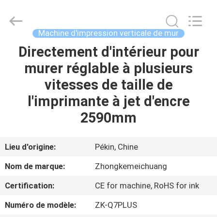
Beijing
Zhongkemeichuang
Science
And
Technology
Machine d'impression verticale de mur
Ltd..
All
Rights
Directement d'intérieur pour
MAISON
Reserved.
murer réglable à plusieurs
PRODUITS
vitesses de taille de
l'imprimante à jet d'encre
AU
2590mm
SUJET
DE
Lieu d'origine:
Pékin, Chine
NOUS
Nom de marque:
Zhongkemeichuang
Certification:
CE for machine, RoHS for ink
VISITE
Numéro de modèle:
ZK-Q7PLUS
D'USINE