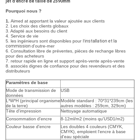
jet d'encre de taille de 2590mm
Pourquoi nous ?
1.
Aimed at apportant la valeur ajoutée aux clients
2.
Les choix des clients globaux
3. Adapté aux besoins du client
4.
Service de vie
5. les ingénieurs sont disponibles pour l'
installation
et la
commission
d'outre-mer
6. Consultation libre de préventes, pièces de rechange libres
pour des acheteurs
7. retour rapide en ligne et support après-vente après-vente
8. associés dignes de confiance pour des revendeurs et des
distributeurs
Paramètres de base
Mode de transmission de
USB
données
L*W*H (principal organisme
Modèle standard : 70*31*239cm (les
de la terre)
autres modèles : 259cm, 329cm)
Tête d'impression
Nettoyage automatique
Consommation d'encre
8-12ml/m2 (moins qu'USD1/m2)
Couleur basse d'encre
Les doubles 4 couleurs (CMYK,
CMYK), emploient l'encre à base
d'eau spéciale