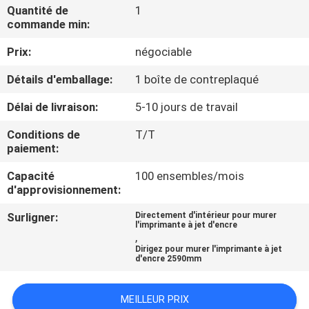
Quantité de
1
commande min:
CONTRÔLE
Prix:
négociable
DE
QUALITÉ
Détails d'emballage:
1 boîte de contreplaqué
Délai de livraison:
5-10 jours de travail
CONTACTEZ-
Conditions de
T/T
NOUS
paiement:
Capacité
100 ensembles/mois
NOUVELLES
d'approvisionnement:
Surligner:
Directement d'intérieur pour murer
l'imprimante à jet d'encre
CAS
,
Dirigez pour murer l'imprimante à jet
d'encre 2590mm
DEMANDEZ
UNE
MEILLEUR PRIX