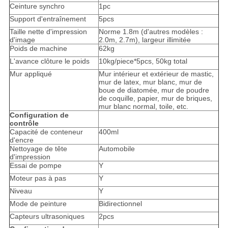
Ceinture synchro
1pc
Support d'entraînement
5pcs
Taille nette d'impression
Norme 1.8m (d'autres modèles :
d'image
2.0m, 2.7m), largeur illimitée
Poids de machine
62kg
L'avance clôture le poids
10kg/piece*5pcs, 50kg total
Mur appliqué
Mur intérieur et extérieur de mastic,
mur de latex, mur blanc, mur de
boue de diatomée, mur de poudre
de coquille, papier, mur de briques,
mur blanc normal, toile, etc.
Configuration de
contrôle
Capacité de conteneur
400ml
d'encre
Nettoyage de tête
Automobile
d'impression
Essai de pompe
Y
Moteur pas à pas
Y
Niveau
Y
Mode de peinture
Bidirectionnel
Capteurs ultrasoniques
2pcs