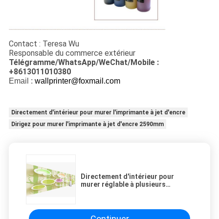
Contact : Teresa Wu
Responsable du commerce extérieur
Télégramme/WhatsApp/WeChat/Mobile :
+8613011010380
Email :
wallprinter@foxmail.com
Directement d'intérieur pour murer l'imprimante à jet d'encre
Dirigez pour murer l'imprimante à jet d'encre 2590mm
Directement d'intérieur pour
murer réglable à plusieurs
vitesses de taille de l'imprimante
à jet d'encre 2590mm
Continuer