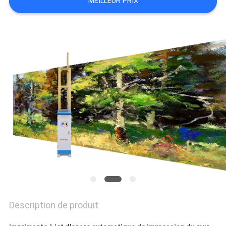
MEILLEUR PRIX
CITATION
PLAN
DU
SITE
PRIVACY
POLICY
Description de produit