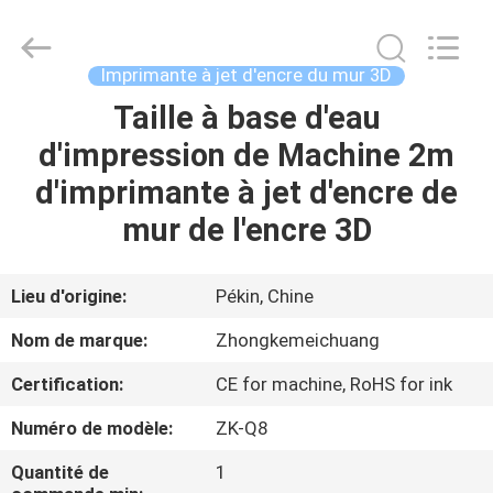
Beijing
Zhongkemeichuang
Science
And
Technology
Imprimante à jet d'encre du mur 3D
Ltd..
All
Rights
Taille à base d'eau
MAISON
Reserved.
d'impression de Machine 2m
PRODUITS
d'imprimante à jet d'encre de
mur de l'encre 3D
AU
SUJET
Lieu d'origine:
Pékin, Chine
DE
Nom de marque:
Zhongkemeichuang
NOUS
Certification:
CE for machine, RoHS for ink
Numéro de modèle:
ZK-Q8
VISITE
D'USINE
Quantité de
1