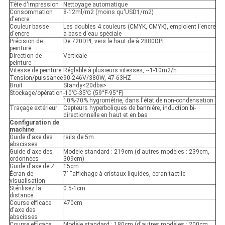
Tête d'impression
Nettoyage automatique
Consommation
8-12ml/m2 (moins qu'USD1/m2)
d'encre
Couleur basse
Les doubles 4 couleurs (CMYK, CMYK), emploient l'encre
d'encre
à base d'eau spéciale
Précision de
De 720DPI, vers le haut de à 2880DPI
peinture
Direction de
Verticale
peinture
Vitesse de peinture
Réglable à plusieurs vitesses, ~1-10m2/h
Tension/puissance
90-246V/380W, 47-63HZ
Bruit
Standy<20dba>
Stockage/opération
-10℃-35℃ (59°F-95°F)
10%-70% hygrométrie, dans l'état de non-condensation
Traçage extérieur
Capteurs hyperboliques de bannière, induction bi-
directionnelle en haut et en bas
Configuration de
machine
Guide d'axe des
rails de 5m
abscisses
Guide d'axe des
Modèle standard : 219cm (d'autres modèles : 239cm,
ordonnées
309cm)
Guide d'axe de Z
15cm
Écran de
7' “affichage à cristaux liquides, écran tactile
visualisation
Stérilisez la
0.5-1cm
distance
Course efficace
470cm
d'axe des
abscisses
Course efficace
Modèle standard : 180cm (d'autres modèles : 200cm,