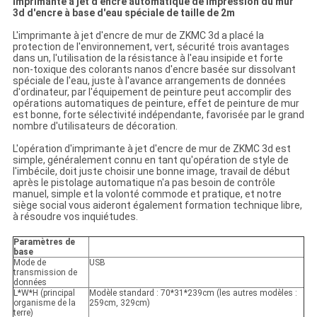
imprimante à jet d'encre automatique de impression du mur
3d d'encre à base d'eau spéciale de taille de 2m
L'imprimante à jet d'encre de mur de ZKMC 3d a placé la
protection de l'environnement, vert, sécurité trois avantages
dans un, l'utilisation de la résistance à l'eau insipide et forte
non-toxique des colorants nanos d'encre basée sur dissolvant
spéciale de l'eau, juste à l'avance arrangements de données
d'ordinateur, par l'équipement de peinture peut accomplir des
opérations automatiques de peinture, effet de peinture de mur
est bonne, forte sélectivité indépendante, favorisée par le grand
nombre d'utilisateurs de décoration.
L'opération d'imprimante à jet d'encre de mur de ZKMC 3d est
simple, généralement connu en tant qu'opération de style de
l'imbécile, doit juste choisir une bonne image, travail de début
après le pistolage automatique n'a pas besoin de contrôle
manuel, simple et la volonté commode et pratique, et notre
siège social vous aideront également formation technique libre,
à résoudre vos inquiétudes.
Paramètres de
base
Mode de
USB
transmission de
données
L*W*H (principal
Modèle standard : 70*31*239cm (les autres modèles :
organisme de la
259cm, 329cm)
terre)