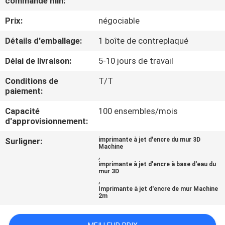
commande min:
Prix:
négociable
CONTRÔLE
DE
Détails d'emballage:
1 boîte de contreplaqué
QUALITÉ
Délai de livraison:
5-10 jours de travail
Conditions de
T/T
CONTACTEZ-
paiement:
NOUS
Capacité
100 ensembles/mois
d'approvisionnement:
NOUVELLES
Surligner:
imprimante à jet d'encre du mur 3D
Machine
,
imprimante à jet d'encre à base d'eau du
CAS
mur 3D
,
Imprimante à jet d'encre de mur Machine
2m
DEMANDEZ
UNE