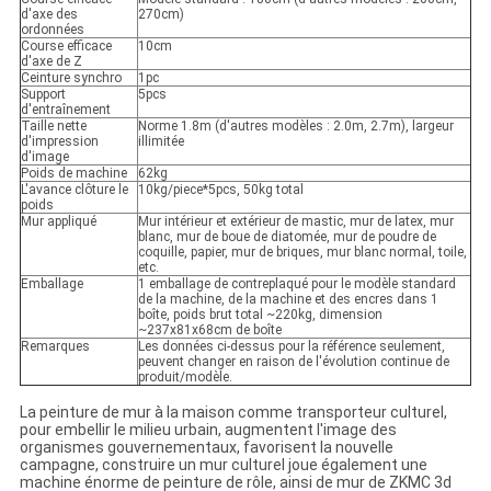
d'axe des
270cm)
ordonnées
Course efficace
10cm
d'axe de Z
Ceinture synchro
1pc
Support
5pcs
d'entraînement
Taille nette
Norme 1.8m (d'autres modèles : 2.0m, 2.7m), largeur
d'impression
illimitée
d'image
Poids de machine
62kg
L'avance clôture le
10kg/piece*5pcs, 50kg total
poids
Mur appliqué
Mur intérieur et extérieur de mastic, mur de latex, mur
blanc, mur de boue de diatomée, mur de poudre de
coquille, papier, mur de briques, mur blanc normal, toile,
etc.
Emballage
1 emballage de contreplaqué pour le modèle standard
de la machine, de la machine et des encres dans 1
boîte, poids brut total ~220kg, dimension
~237x81x68cm de boîte
Remarques
Les données ci-dessus pour la référence seulement,
peuvent changer en raison de l'évolution continue de
produit/modèle.
La peinture de mur à la maison comme transporteur culturel,
pour embellir le milieu urbain, augmentent l'image des
organismes gouvernementaux, favorisent la nouvelle
campagne, construire un mur culturel joue également une
machine énorme de peinture de rôle, ainsi de mur de ZKMC 3d