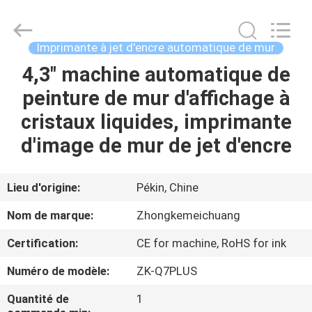
verticale
de
mur
Fournisseur.
Copyright
Imprimante à jet d'encre automatique de mur
©
2021
-
4,3" machine automatique de
MAISON
2024
verticalwallprinter.com.
peinture de mur d'affichage à
All
Rights
Reserved.
PRODUITS
cristaux liquides, imprimante
d'image de mur de jet d'encre
AU
SUJET
Lieu d'origine:
Pékin, Chine
DE
Nom de marque:
Zhongkemeichuang
NOUS
Certification:
CE for machine, RoHS for ink
Numéro de modèle:
ZK-Q7PLUS
VISITE
D'USINE
Quantité de
1