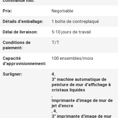
commande min:
Prix:
Negotiable
CONTRÔLE
DE
Détails d'emballage:
1 boîte de contreplaqué
QUALITÉ
Délai de livraison:
5-10 jours de travail
Conditions de
T/T
CONTACTEZ-
paiement:
NOUS
Capacité
100 ensembles/mois
d'approvisionnement:
DEMANDEZ
Surligner:
4
,
3" machine automatique de
UNE
peinture de mur d'affichage à
CITATION
cristaux liquides
,
Imprimante d'image de mur de
jet d'encre
NOUVELLES
,
4
,
3" imprimante d'image de mur