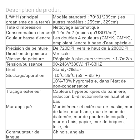
Description de produit
L*W*H (principal
Modèle standard : 70*31*239cm (les
organisme de la terre)
autres modèles : 259cm, 329cm)
Tête d'impression
Nettoyage automatique
Consommation d'encre
8-12ml/m2 (moins qu'USD1/m2)
Couleur basse d'encre
Les doubles 4 couleurs (CMYK, CMYK),
emploient l'encre à base d'eau spéciale
Précision de peinture
De 720DPI, vers le haut de à 2880DPI
Direction de peinture
Verticale
Vitesse de peinture
Réglable à plusieurs vitesses, ~1-7m2/h
Tension/puissance
90-246V/380W, 47-63HZ
Bruit
Standy
<20dba>
Stockage/opération
-10℃-35℃ (59°F-95°F)
10%-70% hygrométrie, dans l'état de
non-condensation
Traçage extérieur
Capteurs hyperboliques de bannière,
induction bi-directionnelle en haut et en
bas
Mur appliqué
Mur intérieur et extérieur de mastic, mur
de latex, mur blanc, mur de boue de
diatomée, mur de poudre de coquille,
mur en bois, papier, mur de briques,
toile, etc.
Commutateur de
Chinois, anglais
langue