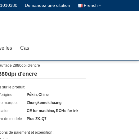
11010380
Demandez une citation
French
elles
Cas
hauffage 2880dpi d'encre
880dpi d'encre
s sur le produit:
'origine:
Pékin, Chine
e marque:
Zhongkemeichuang
cation:
CE for machine, ROHs for ink
o de modèle:
Plus ZK-Q7
ions de paiement et expédition: