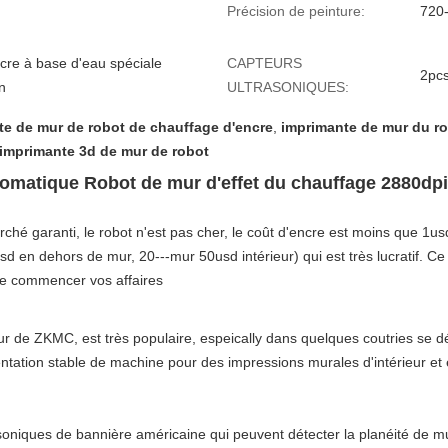
Précision de peinture:
720-
re à base d'eau spéciale
CAPTEURS
2pc
on
ULTRASONIQUES:
te de mur de robot de chauffage d'encre
,
imprimante de mur du r
l'imprimante 3d de mur de robot
omatique Robot de mur d'effet du chauffage 2880dpi
hé garanti, le robot n'est pas cher, le coût d'encre est moins que 1us
d en dehors de mur, 20---mur 50usd intérieur) qui est très lucratif. Ce
de commencer vos affaires
 de ZKMC, est très populaire, espeically dans quelques coutries se d
entation stable de machine pour des impressions murales d'intérieur et 
oniques de bannière américaine qui peuvent détecter la planéité de 