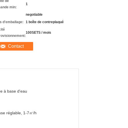
ité de
1
ande min:
negotiable
ls d'emballage:
1 boîte de contreplaqué
ité
100SETS / mois
rovisionnement:
Contact
e à base d'eau
sse réglable, 1-7㎡/h