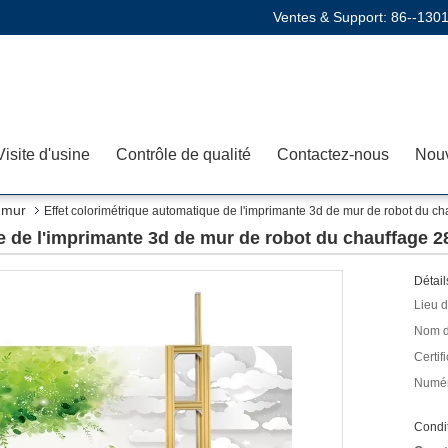
Ventes & Support:
86--130
Visite d'usine
Contrôle de qualité
Contactez-nous
Nouv
 mur
Effet colorimétrique automatique de l'imprimante 3d de mur de robot du c
e de l'imprimante 3d de mur de robot du chauffage 2
Détail
Lieu d
Nom d
Certifi
Numér
Condit