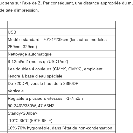
ux sens sur l'axe de Z. Par conséquent, une distance appropriée du mur
e tête d'impression.
USB
Modèle standard : 70*31*239cm (les autres modèles :
259cm, 329cm)
Nettoyage automatique
8-12ml/m2 (moins qu'USD1/m2)
Les doubles 4 couleurs (CMYK, CMYK), emploient
l'encre à base d'eau spéciale
De 720DPI, vers le haut de à 2880DPI
Verticale
Réglable à plusieurs vitesses, ~1-7m2/h
90-246V/380W, 47-63HZ
Standy
<20dba>
-10
℃-35℃ (
59°F-95°F)
10%-70% hygrométrie, dans l'état de non-condensation