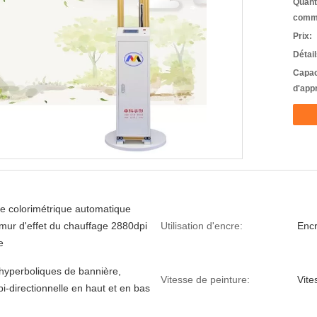
Quant
comm
Prix:
Détai
Capac
d'app
e colorimétrique automatique
mur d'effet du chauffage 2880dpi
Utilisation d'encre:
Encr
e
hyperboliques de bannière,
Vitesse de peinture:
Vite
bi-directionnelle en haut et en bas