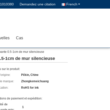
11010380
Demandez une citation
French
elles
Cas
imante 0.5-1cm de mur silencieuse
0.5-1cm de mur silencieuse
s sur le produit:
'origine:
Pékin, Chine
e marque:
Zhongkemeichuang
cation:
RoHS for ink
ions de paiement et expédition:
ité de
1
ande min: