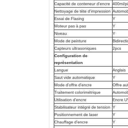
Capacité de conteneur d'encre
400ml/p
Nettoyage de tête d'impression
Automob
Essai de Flasing
Y
Moteur pas à pas
Y
Niveau
Y
Mode de peinture
Bidirect
Capteurs ultrasoniques
2pcs
Configuration de
représentation
Langue
Anglais
Saut vide automatique
Y
Mode d'offre d'encre
Offre au
Traitement colorimétrique
Automob
Utilisation d'encre
Encre U
Stabilisateur intégré de tension
Y
Positionnement de laser
Y
Chauffage d'encre
Y