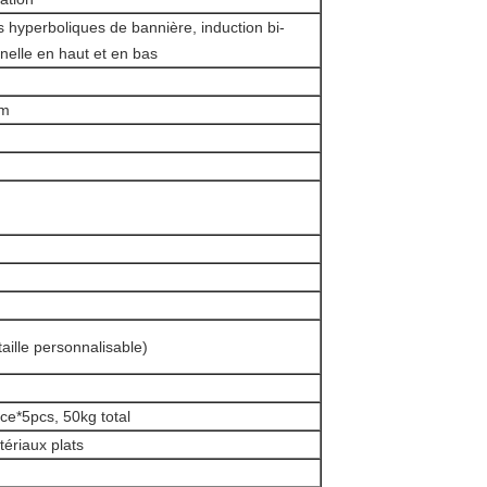
 hyperboliques de bannière, induction bi-
nnelle en haut et en bas
5m
aille personnalisable)
ce*5pcs, 50kg total
ériaux plats