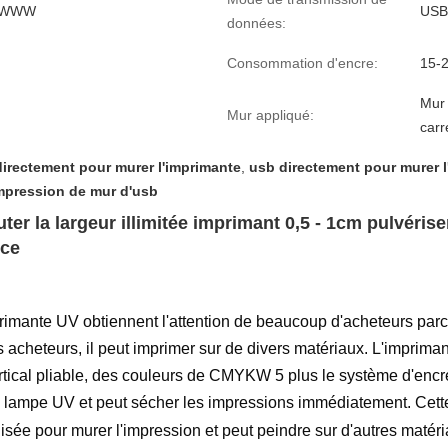
WWWW
USB
données:
Consommation d'encre:
15-
Mur 
Mur appliqué:
carr
irectement pour murer l'imprimante
,
usb directement pour murer l
impression de mur d'usb
uter
la largeur illimitée imprimant 0,5 - 1cm pulvérise
nce
nte UV obtiennent l'attention de beaucoup d'acheteurs parce qu'
s acheteurs, il peut imprimer sur de divers matériaux. L'imprim
 vertical pliable, des couleurs de CMYKW 5 plus le système d'enc
 la lampe UV et peut sécher les impressions immédiatement. Cet
ilisée
pour murer l'impression et peut peindre sur d'autres matéria