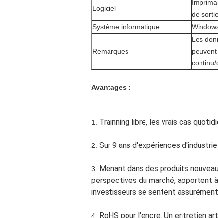
Impriman
Logiciel
de sort
Système informatique
Windows
Les donn
Remarques
peuvent 
continu/
Avantages :
Trainning libre, les vrais cas quoti
1.
Sur 9 ans d'expériences d'industrie d
2.
Menant dans des produits nouveaux 
3.
perspectives du marché, apportent à 
investisseurs se sentent assurément 
RoHS pour l'encre. Un entretien art
4.