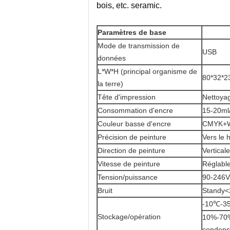
bois, etc. seramic.
Paramètres de base
Mode de transmission de
USB
données
L*W*H (principal organisme de
80*32*23
la terre)
Tête d'impression
Nettoya
Consommation d'encre
15-20ml
Couleur basse d'encre
CMYK
Précision de peinture
Vers le 
Direction de peinture
Verticale
Vitesse de peinture
Réglable
Tension/puissance
90-246V
Bruit
Standy<
-10℃-35
Stockage/opération
10%-70% 
condens