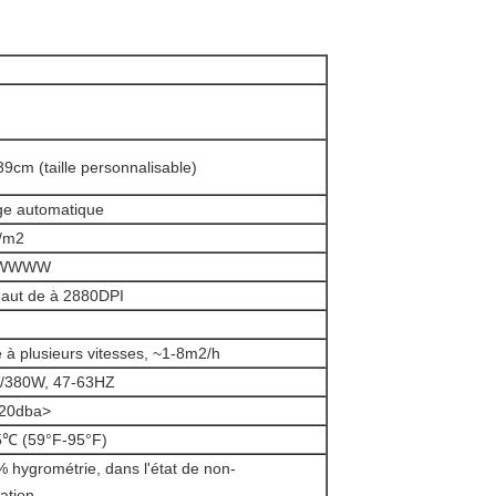
9cm (taille personnalisable)
ge automatique
/m2
+WWWW
haut de à 2880DPI
 à plusieurs vitesses, ~1-8m2/h
/380W, 47-63HZ
20dba>
℃ (59°F-95°F)
hygrométrie, dans l'état de non-
ation