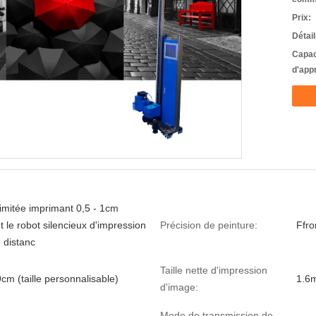
Prix:
Détai
Capac
d'app
limitée imprimant 0,5 - 1cm
t le robot silencieux d'impression
Précision de peinture:
Ffro
 distanc
Taille nette d'impression
cm (taille personnalisable)
1.6m
d'image:
Mode de transmission de