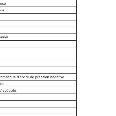
iece
ile
ionnel
tomatique d'encre de pression négative
ile
V spéciale