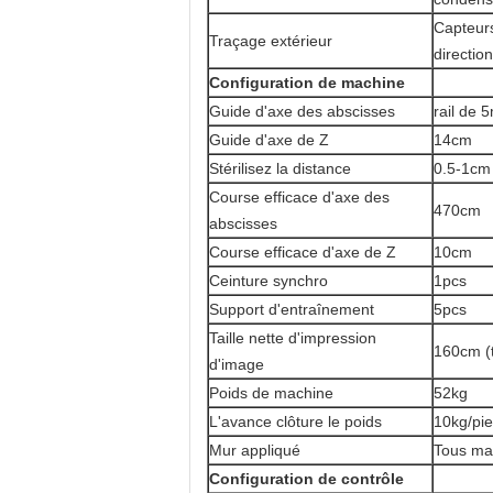
Capteurs
Traçage extérieur
directio
Configuration de machine
Guide d'axe des abscisses
rail de 
Guide d'axe de Z
14cm
Stérilisez la distance
0.5-1cm
Course efficace d'axe des
470cm
abscisses
Course efficace d'axe de Z
10cm
Ceinture synchro
1pcs
Support d'entraînement
5pcs
Taille nette d'impression
160cm (t
d'image
Poids de machine
52kg
L'avance clôture le poids
10kg/pie
Mur appliqué
Tous mat
Configuration de contrôle