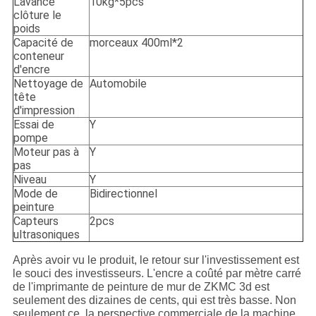
L'avance
10kg*5pcs
clôture le
poids
Capacité de
morceaux 400ml*2
conteneur
d'encre
Nettoyage de
Automobile
tête
d'impression
Essai de
Y
pompe
Moteur pas à
Y
pas
Niveau
Y
Mode de
Bidirectionnel
peinture
Capteurs
2pcs
ultrasoniques
Après avoir vu le produit, le retour sur l'investissement est
le souci des investisseurs. L'encre a coûté par mètre carré
de l'imprimante de peinture de mur de ZKMC 3d est
seulement des dizaines de cents, qui est très basse. Non
seulement ce, la perspective commerciale de la machine