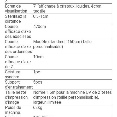
Z
Écran de
7' “affichage à cristaux liquides, écran
visualisation
tactile
Stérilisez la
0.5-1cm
distance
Course
470cm
efficace d'axe
des abscisses
Course
Modèle standard : 160cm (taille
efficace d'axe
personnalisable)
des ordonnées
Course
10cm
efficace d'axe
de Z
Ceinture
1pc
synchro
Support
5pcs
d'entraînement
Taille nette
Norme 1.6m pour la machine UV de 2 têtes
d'impression
d'impression (taille personnalisable),
d'image
largeur illimitée
Poids de
62kg
machine