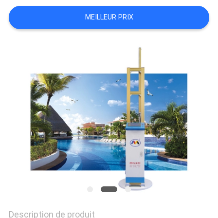
CITATION
MEILLEUR PRIX
PLAN
DU
SITE
PRIVACY
POLICY
Description de produit