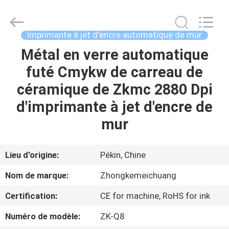
Beijing
Zhongkemeichuang
Science
And
Technology
Imprimante à jet d'encre automatique de mur
Ltd..
All
Rights
Métal en verre automatique
MAISON
Reserved.
futé Cmykw de carreau de
PRODUITS
céramique de Zkmc 2880 Dpi
d'imprimante à jet d'encre de
AU
mur
SUJET
DE
Lieu d'origine:
Pékin, Chine
NOUS
Nom de marque:
Zhongkemeichuang
Certification:
CE for machine, RoHS for ink
VISITE
Numéro de modèle:
ZK-Q8
D'USINE