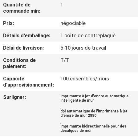
Quantité de
1
commande min:
CONTRÔLE
Prix:
négociable
DE
QUALITÉ
Détails d'emballage:
1 boîte de contreplaqué
Délai de livraison:
5-10 jours de travail
CONTACTEZ-
Conditions de
T/T
NOUS
paiement:
Capacité
100 ensembles/mois
NOUVELLES
d'approvisionnement:
Surligner:
imprimante à jet d'encre automatique
intelligente de mur
CAS
,
dpi automatique de l'imprimante à jet
d'encre de mur 2880
,
DEMANDEZ
imprimante bidirectionnelle pour des
décalques de mur
UNE