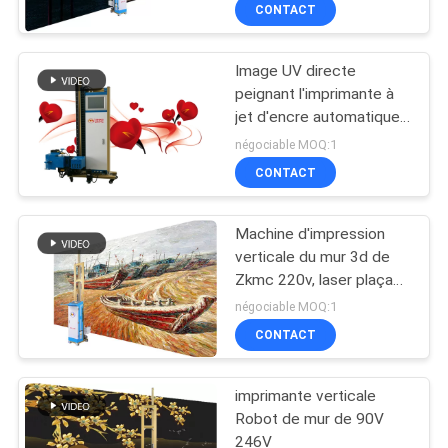
90-246v
CONTACT
CONTRÔLE
Image UV directe
DE
peignant l'imprimante à
QUALITÉ
jet d'encre automatique
multicolore de mur
négociable MOQ:1
Machine
CONTACTEZ-
CONTACT
NOUS
Machine d'impression
verticale du mur 3d de
NOUVELLES
Zkmc 220v, laser plaçant
l'imprimante de mur
négociable MOQ:1
CAS
CONTACT
imprimante verticale
DEMANDEZ
Robot de mur de 90V
UNE
246V