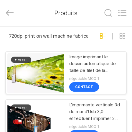
Beijing
Zhongkemeichuang
Science
Produits
And
Technology
Ltd..
All
Rights
MAISON
Reserved.
720dpi print on wall machine fabrication en ligne
PRODUITS
Image imprimant le
dessin automatique de
AU
taille de filet de la
SUJET
machine 2000mm de
négociable MOQ:1
peinture de mur
DE
CONTACT
NOUS
L'imprimante verticale 3d
de mur d'Usb 3,0
VISITE
effectuent imprimer 3
Axises conduisant C.A.
D'USINE
négociable MOQ:1