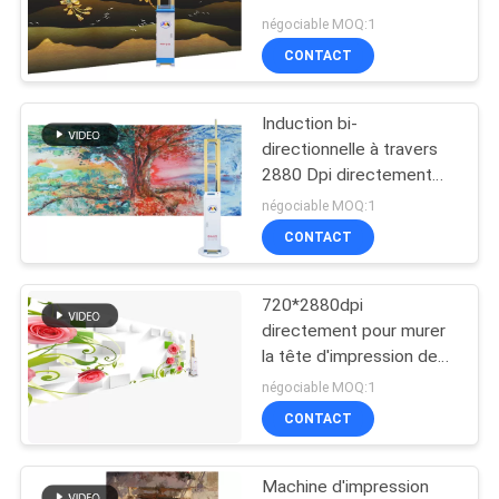
CITATION
négociable MOQ:1
CONTACT
PLAN
Induction bi-
DU
directionnelle à travers
SITE
2880 Dpi directement
pour murer l'imprimante
négociable MOQ:1
For Mural Decor
CONTACT
PRIVACY
POLICY
720*2880dpi
directement pour murer
la tête d'impression de
nettoyage automatique
négociable MOQ:1
de Print Robot With
CONTACT
d'imprimante
Machine d'impression