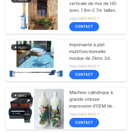
verticale de mur de HD
avec 1.8m-2.7m tailles
de impression
négociable MOQ:1
CONTACT
Imprimante à plat
multifonctionnelle
moulue de Zkmc 3d
720dpi de plancher
négociable MOQ:1
CONTACT
Machine cylindrique à
grande vitesse
impression d'OEM de
720dpi 15s
négociable MOQ:1
CONTACT