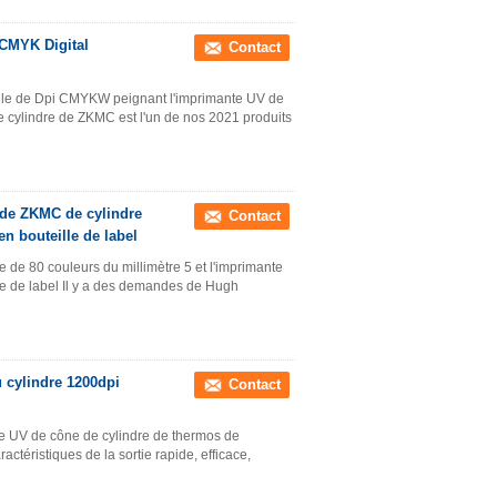
 CMYK Digital
Contact
ille de Dpi CMYKW peignant l'imprimante UV de
e cylindre de ZKMC est l'un de nos 2021 produits
 de ZKMC de cylindre
Contact
n bouteille de label
 de 80 couleurs du millimètre 5 et l'imprimante
e de label Il y a des demandes de Hugh
 cylindre 1200dpi
Contact
e UV de cône de cylindre de thermos de
ctéristiques de la sortie rapide, efficace,