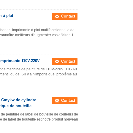
 à plat
Contact
honer l'imprimante à plat multifonctionnelle de
nnaître meilleurs d'augmenter vos affaires. L...
l'imprimante 110V-220V
Contact
irt de machine de peinture de 110V-220V DTG Au
gent liquide. S'il y a n'importe quel problème au
 Cmykw de cylindre
Contact
ique de bouteille
de peinture de label de bouteille de couleurs de
 de label de bouteille est notre produit nouveau