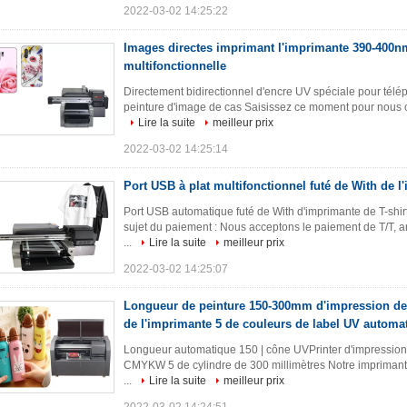
2022-03-02 14:25:22
Images directes imprimant l'imprimante 390-400nm
multifonctionnelle
Directement bidirectionnel d'encre UV spéciale pour télép
peinture d'image de cas Saisissez ce moment pour nous co
Lire la suite
meilleur prix
2022-03-02 14:25:14
Port USB à plat multifonctionnel futé de With de 
Port USB automatique futé de With d'imprimante de T-sh
sujet du paiement : Nous acceptons le paiement de T/T, ar
...
Lire la suite
meilleur prix
2022-03-02 14:25:07
Longueur de peinture 150-300mm d'impression de
de l'imprimante 5 de couleurs de label UV automat
Longueur automatique 150 | cône UVPrinter d'impression 
CMYKW 5 de cylindre de 300 millimètres Notre imprimante
...
Lire la suite
meilleur prix