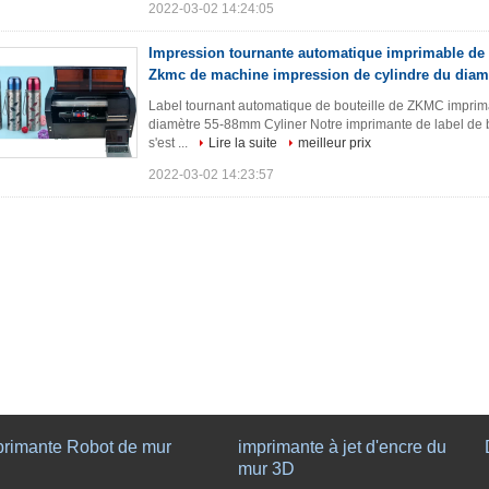
2022-03-02 14:24:05
Impression tournante automatique imprimable de l
Zkmc de machine impression de cylindre du dia
Label tournant automatique de bouteille de ZKMC imprim
diamètre 55-88mm Cyliner Notre imprimante de label de b
s'est ...
Lire la suite
meilleur prix
2022-03-02 14:23:57
primante Robot de mur
imprimante à jet d'encre du
mur 3D