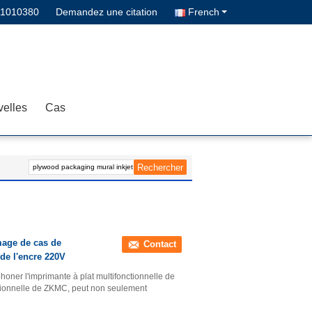
11010380
Demandez une citation
French
elles
Cas
image de cas de
Contact
 de l'encre 220V
honer l'imprimante à plat multifonctionnelle de
ctionnelle de ZKMC, peut non seulement