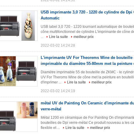
2022-03-02 14:24:51
USB imprimante 3,0 720 - 1220 de cylindre de Dpi
Automatic
USB label 3,0 720 - 1220 tournant automatique de boute
cône multifonctionnel de cylindre L'imprimante de cône d
...
Lire la suite
meilleur prix
2022-03-02 14:24:28
L'imprimante UV For Theorems Wine de bouteille
imprimable du diamètre 55-80mm met la peinture e
Diamètre imprimable 55 de bouteille de ZKMC - le cylindre
UV For Theroms Wine de cône met la peinture en bouteill
d'imprimer ...
Lire la suite
meilleur prix
2022-03-02 14:24:19
métal UV de Painting On Ceramic d'imprimante du
verre-métal
Métal 1200 en céramique de For Painting On d'imprimant
bouteilles de Dpi verre-métal Ce produit nouveau a les cara
flexible et ...
Lire la suite
meilleur prix