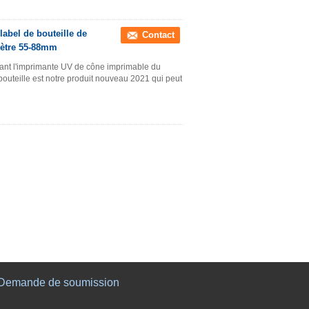
abel de bouteille de
Contact
mètre 55-88mm
ant l'imprimante UV de cône imprimable du
outeille est notre produit nouveau 2021 qui peut
Demande de soumission