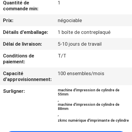
Quantité de
1
commande min:
CONTRÔLE
Prix:
négociable
DE
Détails d'emballage:
1 boîte de contreplaqué
QUALITÉ
Délai de livraison:
5-10 jours de travail
CONTACTEZ-
Conditions de
T/T
NOUS
paiement:
Capacité
100 ensembles/mois
d'approvisionnement:
NOUVELLES
Surligner:
machine d'impression de cylindre de
55mm
CAS
,
machine d'impression de cylindre de
88mm
,
DEMANDEZ
zkmc numérique d'imprimante de cylindre
UNE