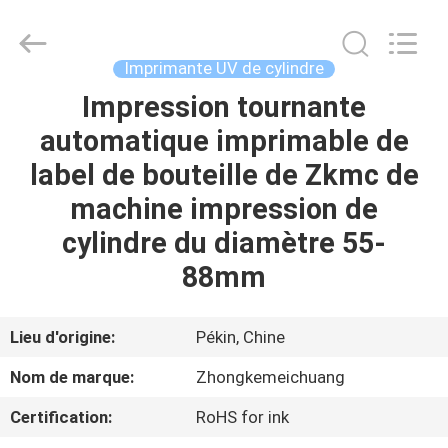
Beijing
Zhongkemeichuang
Science
And
Technology
Imprimante UV de cylindre
Ltd..
All
Rights
Impression tournante
MAISON
Reserved.
automatique imprimable de
PRODUITS
label de bouteille de Zkmc de
machine impression de
AU
cylindre du diamètre 55-
SUJET
88mm
DE
NOUS
Lieu d'origine:
Pékin, Chine
Nom de marque:
Zhongkemeichuang
VISITE
Certification:
RoHS for ink
D'USINE