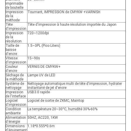
imprimable
de bouteille
Impression
Tournant, IMPRESSION de CMYKW +VARNISH
de la
méthode
Tête
Tête d'impression à haute résolution importée du Japon
d'impression
Impression
720~1200dpi
de la
résolution
Taille de
1.5~3PL (Pico Liters)
baisse
d'encre
Vitesse
15~90s
d'impression
Couleur
VERNIS DE CMYKW+
d'encre
Séchage de
Lampe UV de LED
la méthode
Système de
Nettoyage automatique multi de tête d'impression, hydrater
nettoyage
instantané de jet d'encre
Impression
USB3.0 rapide
de l'interface
Logiciel
Logiciel de sortie de ZKMC, Maintop
d'impression
Condition
La température 20~30°C, humidité 30%-60%
ambiante
Alimentation
50HZ, AC220, 1KW
d'énergie
Dimensions
1.18*0.555*0.6m
d'équipement