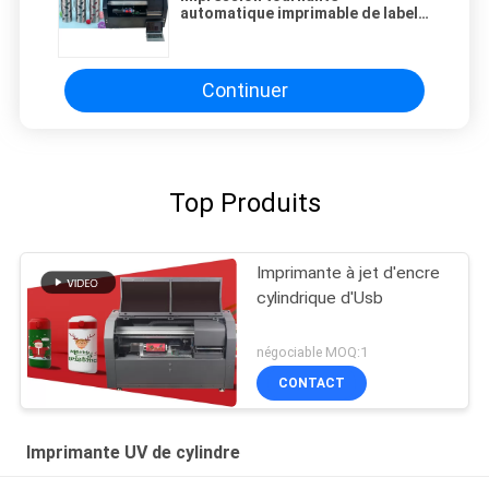
automatique imprimable de label
de bouteille de Zkmc de machine
impression de cylindre du
diamètre 55-88mm
Continuer
Top Produits
Imprimante à jet d'encre
cylindrique d'Usb
négociable MOQ:1
CONTACT
Imprimante UV de cylindre