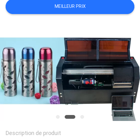
CITATION
MEILLEUR PRIX
PLAN
DU
SITE
PRIVACY
POLICY
Description de produit