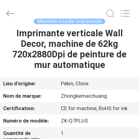
Beijing
Zhongkemeichuang
Science
And
Technology
Machine murale impression
Ltd..
All
Rights
Imprimante verticale Wall
MAISON
Reserved.
Decor, machine de 62kg
PRODUITS
720x2880Dpi de peinture de
mur automatique
AU
SUJET
Lieu d'origine:
Pékin, Chine
DE
Nom de marque:
Zhongkemeichuang
NOUS
Certification:
CE for machine, RoHS for ink
Numéro de modèle:
ZK-Q7PLUS
VISITE
D'USINE
Quantité de
1