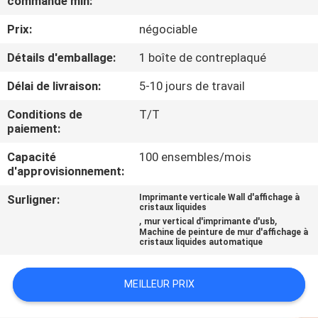
commande min:
Prix:
négociable
CONTRÔLE
DE
Détails d'emballage:
1 boîte de contreplaqué
QUALITÉ
Délai de livraison:
5-10 jours de travail
Conditions de
T/T
CONTACTEZ-
paiement:
NOUS
Capacité
100 ensembles/mois
d'approvisionnement:
NOUVELLES
Surligner:
Imprimante verticale Wall d'affichage à
cristaux liquides
,
,
mur vertical d'imprimante d'usb
Machine de peinture de mur d'affichage à
CAS
cristaux liquides automatique
DEMANDEZ
MEILLEUR PRIX
UNE