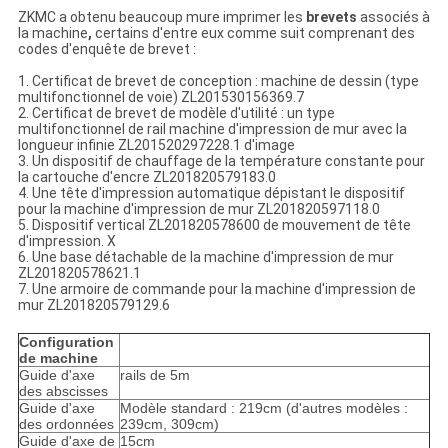
ZKMC a obtenu beaucoup mure imprimer les
brevets
associés à
la machine
,
certains d'entre eux comme suit comprenant des
codes d'enquête de brevet :
1. Certificat de brevet de conception : machine de dessin (type
multifonctionnel de voie) ZL201530156369.7
2. Certificat de brevet de modèle d'utilité : un type
multifonctionnel de rail machine d'impression de mur avec la
longueur infinie ZL201520297228.1 d'image
3. Un dispositif de chauffage de la température constante pour
la cartouche d'encre ZL201820579183.0
4. Une tête d'impression automatique dépistant le dispositif
pour la machine d'impression de mur ZL201820597118.0
5. Dispositif vertical ZL201820578600 de mouvement de tête
d'impression. X
6. Une base détachable de la machine d'impression de mur
ZL201820578621.1
7. Une armoire de commande pour la machine d'impression de
mur ZL201820579129.6
Configuration
de machine
Guide d'axe
rails de 5m
des abscisses
Guide d'axe
Modèle standard : 219cm (d'autres modèles :
des ordonnées
239cm, 309cm)
Guide d'axe de
15cm