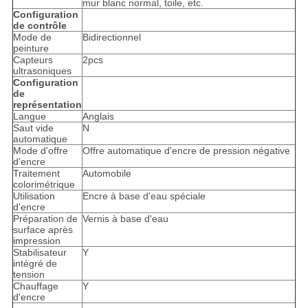
mur blanc normal, toile, etc.
Configuration
de contrôle
Mode de
Bidirectionnel
peinture
Capteurs
2pcs
ultrasoniques
Configuration
de
représentation
Langue
Anglais
Saut vide
N
automatique
Mode d'offre
Offre automatique d'encre de pression négative
d'encre
Traitement
Automobile
colorimétrique
Utilisation
Encre à base d'eau spéciale
d'encre
Préparation de
Vernis à base d'eau
surface après
impression
Stabilisateur
Y
intégré de
tension
Chauffage
Y
d'encre