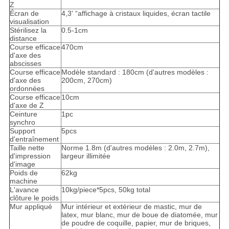
Z
Écran de
4,3' “affichage à cristaux liquides, écran tactile
visualisation
Stérilisez la
0.5-1cm
distance
Course efficace
470cm
d'axe des
abscisses
Course efficace
Modèle standard : 180cm (d'autres modèles :
d'axe des
200cm, 270cm)
ordonnées
Course efficace
10cm
d'axe de Z
Ceinture
1pc
synchro
Support
5pcs
d'entraînement
Taille nette
Norme 1.8m (d'autres modèles : 2.0m, 2.7m),
d'impression
largeur illimitée
d'image
Poids de
62kg
machine
L'avance
10kg/piece*5pcs, 50kg total
clôture le poids
Mur appliqué
Mur intérieur et extérieur de mastic, mur de
latex, mur blanc, mur de boue de diatomée, mur
de poudre de coquille, papier, mur de briques,