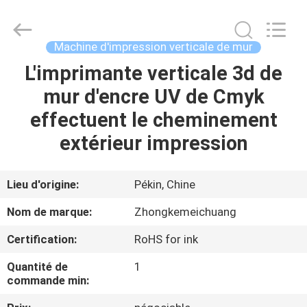
Beijing
Zhongkemeichuang
Science
And
Technology
Machine d'impression verticale de mur
Ltd..
All
Rights
L'imprimante verticale 3d de
MAISON
Reserved.
mur d'encre UV de Cmyk
PRODUITS
effectuent le cheminement
extérieur impression
AU
SUJET
Lieu d'origine:
Pékin, Chine
DE
Nom de marque:
Zhongkemeichuang
NOUS
Certification:
RoHS for ink
Quantité de
1
VISITE
commande min:
D'USINE