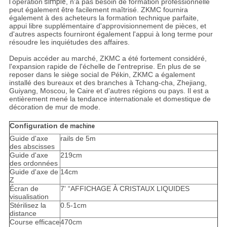
l'
opération
simple
, n'a pas besoin de formation professionnelle
peut également être facilement maîtrisé. ZKMC fournira
également à des acheteurs la formation technique parfaite,
appui libre supplémentaire d'approvisionnement de pièces, et
d'autres aspects fourniront également l'appui à long terme pour
résoudre les inquiétudes des affaires.
Depuis accéder au marché, ZKMC a été fortement considéré,
l'expansion rapide de l'échelle de l'entreprise. En plus de se
reposer dans le siège social de Pékin, ZKMC a également
installé des bureaux et des branches à Tchang-cha, Zhejiang,
Guiyang, Moscou, le Caire et d'autres régions ou pays. Il est a
entièrement mené la tendance internationale et domestique de
décoration de mur de mode.
Configuration de
machine
Guide d'axe
rails de 5m
des abscisses
Guide d'axe
219cm
des ordonnées
Guide d'axe de
14cm
Z
Écran de
7' “AFFICHAGE À CRISTAUX LIQUIDES
visualisation
Stérilisez la
0.5-1cm
distance
Course efficace
470cm