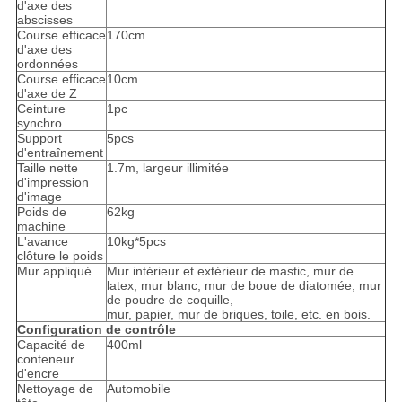
d'axe des
abscisses
Course efficace
170cm
d'axe des
ordonnées
Course efficace
10cm
d'axe de Z
Ceinture
1pc
synchro
Support
5pcs
d'entraînement
Taille nette
1.7m, largeur illimitée
d'impression
d'image
Poids de
62kg
machine
L'avance
10kg*5pcs
clôture le poids
Mur appliqué
Mur intérieur et extérieur de mastic, mur de
latex, mur blanc, mur de boue de diatomée, mur
de poudre de coquille,
mur, papier, mur de briques, toile, etc. en bois.
Configuration de contrôle
Capacité de
400ml
conteneur
d'encre
Nettoyage de
Automobile