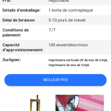
Prix:
négociable
Détails d'emballage:
1 boîte de contreplaqué
CONTRÔLE
DE
Délai de livraison:
5-10 jours de travail
QUALITÉ
Conditions de
T/T
paiement:
CONTACTEZ-
Capacité
100 ensembles/mois
d'approvisionnement:
NOUS
Surligner:
,
Imprimante verticale UV de mur de Cmyk
Imprimante de mur de Cmyk
NOUVELLES
MEILLEUR PRIX
CAS
DEMANDEZ
UNE