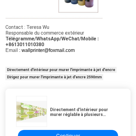
Contact : Teresa Wu
Responsable du commerce extérieur
Télégramme/WhatsApp/WeChat/Mobile :
+8613011010380
Email :
wallprinter@foxmail.com
Directement d'intérieur pour murer l'imprimante à jet d'encre
Dirigez pour murer l'imprimante à jet d'encre 2590mm
Directement d'intérieur pour
murer réglable à plusieurs
vitesses de taille de l'imprimante
à jet d'encre 2590mm
Continuer