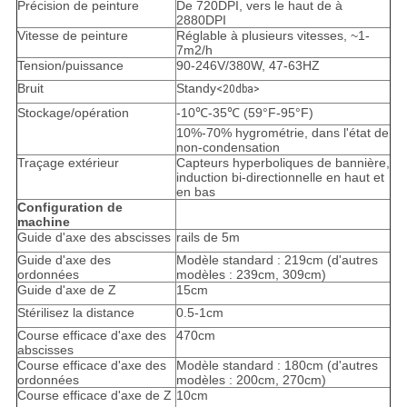
Précision de peinture
De 720DPI, vers le haut de à
2880DPI
Vitesse de peinture
Réglable à plusieurs vitesses, ~1-
7m2/h
Tension/puissance
90-246V/380W, 47-63HZ
Bruit
Standy
<20dba>
Stockage/opération
-10
℃-35℃ (
59°F-95°F)
10%-70% hygrométrie, dans l'état de
non-condensation
Traçage extérieur
Capteurs hyperboliques de bannière,
induction bi-directionnelle en haut et
en bas
Configuration de
machine
Guide d'axe des abscisses
rails de 5m
Guide d'axe des
Modèle standard : 219cm (d'autres
ordonnées
modèles : 239cm, 309cm)
Guide d'axe de Z
15cm
Stérilisez la distance
0.5-1cm
Course efficace d'axe des
470cm
abscisses
Course efficace d'axe des
Modèle standard : 180cm (d'autres
ordonnées
modèles : 200cm, 270cm)
Course efficace d'axe de Z
10cm