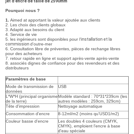
jet d'encre de taille de 2590mm
Pourquoi nous ?
1.
Aimed at apportant la valeur ajoutée aux clients
2.
Les choix des clients globaux
3. Adapté aux besoins du client
4.
Service de vie
5. les ingénieurs sont disponibles pour l'
installation
et la
commission
d'outre-mer
6. Consultation libre de préventes, pièces de rechange libres
pour des acheteurs
7. retour rapide en ligne et support après-vente après-vente
8. associés dignes de confiance pour des revendeurs et des
distributeurs
Paramètres de base
Mode de transmission de
USB
données
L*W*H (principal organisme
Modèle standard : 70*31*239cm (les
de la terre)
autres modèles : 259cm, 329cm)
Tête d'impression
Nettoyage automatique
Consommation d'encre
8-12ml/m2 (moins qu'USD1/m2)
Couleur basse d'encre
Les doubles 4 couleurs (CMYK,
CMYK), emploient l'encre à base
d'eau spéciale