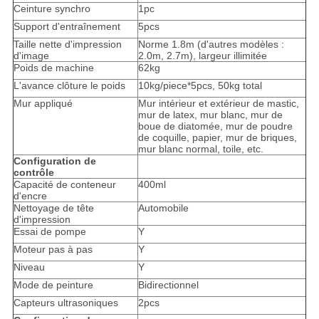
Ceinture synchro
1pc
Support d'entraînement
5pcs
Taille nette d'impression
Norme 1.8m (d'autres modèles :
d'image
2.0m, 2.7m), largeur illimitée
Poids de machine
62kg
L'avance clôture le poids
10kg/piece*5pcs, 50kg total
Mur appliqué
Mur intérieur et extérieur de mastic,
mur de latex, mur blanc, mur de
boue de diatomée, mur de poudre
de coquille, papier, mur de briques,
mur blanc normal, toile, etc.
Configuration de
contrôle
Capacité de conteneur
400ml
d'encre
Nettoyage de tête
Automobile
d'impression
Essai de pompe
Y
Moteur pas à pas
Y
Niveau
Y
Mode de peinture
Bidirectionnel
Capteurs ultrasoniques
2pcs