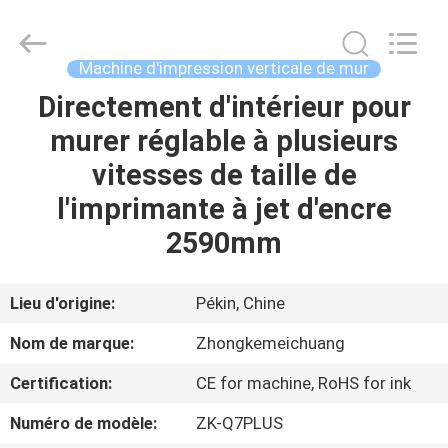
Beijing
Zhongkemeichuang
Science
And
Technology
Machine d'impression verticale de mur
Ltd..
All
Rights
Directement d'intérieur pour
MAISON
Reserved.
murer réglable à plusieurs
PRODUITS
vitesses de taille de
l'imprimante à jet d'encre
AU
2590mm
SUJET
DE
Lieu d'origine:
Pékin, Chine
NOUS
Nom de marque:
Zhongkemeichuang
Certification:
CE for machine, RoHS for ink
VISITE
Numéro de modèle:
ZK-Q7PLUS
D'USINE