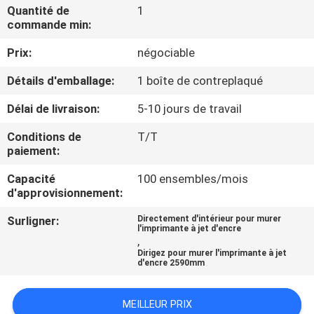
Quantité de
1
commande min:
CONTRÔLE
Prix:
négociable
DE
QUALITÉ
Détails d'emballage:
1 boîte de contreplaqué
Délai de livraison:
5-10 jours de travail
CONTACTEZ-
Conditions de
T/T
NOUS
paiement:
Capacité
100 ensembles/mois
NOUVELLES
d'approvisionnement:
Surligner:
Directement d'intérieur pour murer
l'imprimante à jet d'encre
CAS
,
Dirigez pour murer l'imprimante à jet
d'encre 2590mm
DEMANDEZ
UNE
MEILLEUR PRIX