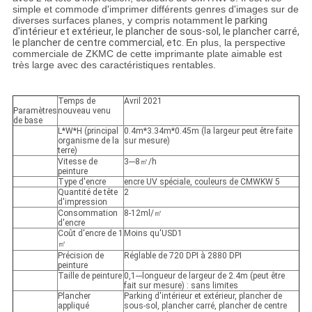
simple et commode d'imprimer différents genres d'images sur de
diverses surfaces planes, y compris notamment
le parking
d'intérieur et extérieur, le plancher de sous-sol, le plancher carré,
le plancher de centre commercial, etc.
En plus, la perspective
commerciale de ZKMC de cette imprimante plate aimable est
très large avec des caractéristiques rentables.
Temps de
Avril 2021
Paramètres
nouveau venu
de base
L*W*H (principal
0.4m*3.34m*0.45m (la largeur peut être faite
organisme de la
sur mesure)
terre)
Vitesse de
3---8㎡/h
peinture
Type d'encre
encre UV spéciale, couleurs de CMWKW 5
Quantité de tête
2
d'impression
Consommation
8-12ml/㎡
d'encre
Coût d'encre de 1
Moins qu'USD1
㎡
Précision de
Réglable de 720 DPI à 2880 DPI
peinture
Taille de peinture
0,1---longueur de largeur de 2.4m (peut être
fait sur mesure) : sans limites
Plancher
Parking d'intérieur et extérieur, plancher de
appliqué
sous-sol, plancher carré, plancher de centre