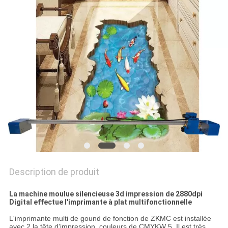
CITATION
PLAN
DU
SITE
PRIVACY
POLICY
Description de produit
La machine moulue silencieuse 3d impression de 2880dpi
Digital effectue l'imprimante à plat multifonctionnelle
L'imprimante multi de gound de fonction de ZKMC est installée
avec 2 la tête d'impression, couleurs de CMYKW 5. Il est très