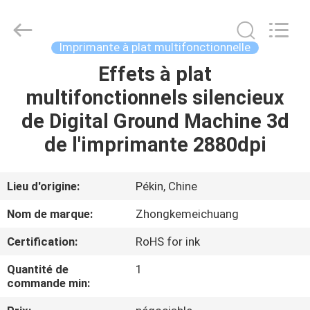
Beijing
Zhongkemeichuang
Science
And
Technology
Imprimante à plat multifonctionnelle
Ltd..
All
Rights
Effets à plat
MAISON
Reserved.
multifonctionnels silencieux
PRODUITS
de Digital Ground Machine 3d
de l'imprimante 2880dpi
AU
SUJET
Lieu d'origine:
Pékin, Chine
DE
Nom de marque:
Zhongkemeichuang
NOUS
Certification:
RoHS for ink
Quantité de
1
VISITE
commande min:
D'USINE