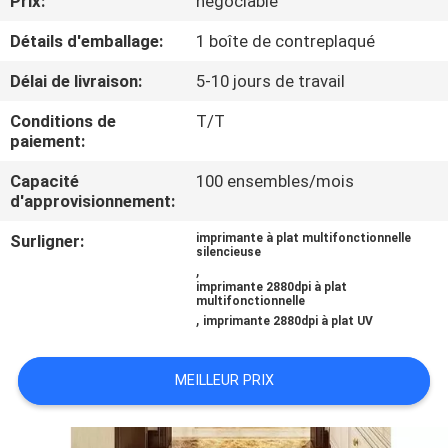
Prix:
négociable
Détails d'emballage:
1 boîte de contreplaqué
CONTRÔLE
DE
Délai de livraison:
5-10 jours de travail
QUALITÉ
Conditions de
T/T
paiement:
CONTACTEZ-
Capacité
100 ensembles/mois
d'approvisionnement:
NOUS
Surligner:
imprimante à plat multifonctionnelle
silencieuse
,
NOUVELLES
imprimante 2880dpi à plat
multifonctionnelle
,
imprimante 2880dpi à plat UV
CAS
MEILLEUR PRIX
DEMANDEZ
UNE