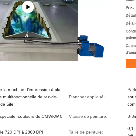
Prix:
Détai
Délai 
Condi
paiem
Capac
d'app
e la machine d'impression à plat
Park
e multifonctionnelle de rez-de-
Plancher appliqué:
sous
de Sile
com
spéciale, couleurs de CMWKW 5
Vitesse de peinture:
3-8
0,1-
de 720 DPI à 2880 DPI
Taille de peinture:
fait