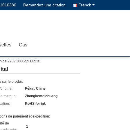
11010380
Demandez une citation
French
elles
Cas
on de 220v 2880dpi Digital
ital
s sur le produit:
'origine:
Pékin, Chine
e marque:
Zhongkemeichuang
cation:
RoHS for ink
ions de paiement et expédition:
ité de
1
ande min: