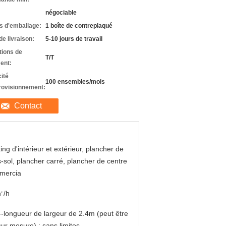
négociable
ls d'emballage:
1 boîte de contreplaqué
de livraison:
5-10 jours de travail
tions de
T/T
ent:
ité
100 ensembles/mois
rovisionnement:
Contact
ing d'intérieur et extérieur, plancher de
-sol, plancher carré, plancher de centre
mercia
㎡/h
--longueur de largeur de 2.4m (peut être
 sur mesure) : sans limites