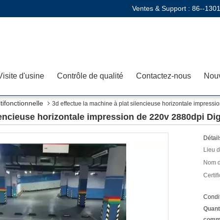
Ventes & Support :
86--130
Visite d'usine
Contrôle de qualité
Contactez-nous
Nouv
tifonctionnelle
3d effectue la machine à plat silencieuse horizontale impressi
lencieuse horizontale impression de 220v 2880dpi Dig
Détail
Lieu d
Nom d
Certifi
Condit
Quant
comm