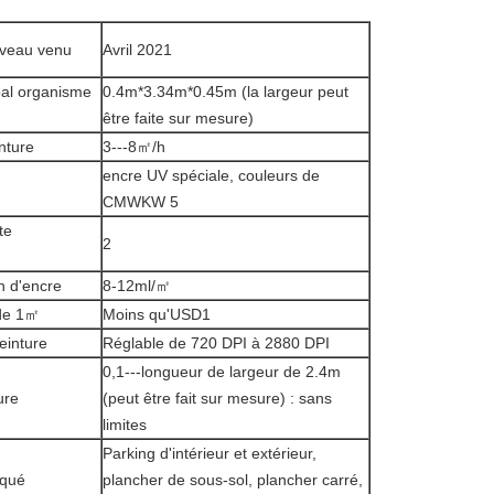
veau venu
Avril 2021
pal organisme
0.4m*3.34m*0.45m (la largeur peut
être faite sur mesure)
nture
3---8㎡/h
encre UV spéciale, couleurs de
CMWKW 5
te
2
 d'encre
8-12ml/㎡
 de 1㎡
Moins qu'USD1
einture
Réglable de 720 DPI à 2880 DPI
0,1---longueur de largeur de 2.4m
ure
(peut être fait sur mesure) : sans
limites
Parking d'intérieur et extérieur,
iqué
plancher de sous-sol, plancher carré,