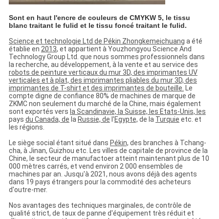
Sont en haut l'encre de couleurs de CMYKW 5, le tissu
blanc traitant le fulid et le tissu foncé traitant le fulid.
Science et technologie Ltd de Pékin Zhongkemeichuang
a été
établie en
2013
, et appartient à Youzhongyou Science And
Technology Group Ltd. que nous sommes professionnels dans
la recherche, au développement, à la vente et au service des
robots de peinture verticaux du mur 3D, des imprimantes UV
verticales et à plat, des imprimantes pliables du mur 3D, des
imprimantes de T-shirt et des imprimantes de bouteille.
Le
compte digne de confiance 80% de machines de marque de
ZKMC non seulement du marché de la Chine, mais également
sont exportés vers
la Scandinavie, la Suisse, les Etats-Unis, les
pays
du Canada, de
la
Russie, de
l'
Egypte,
de la
Turquie
etc. et
les régions.
Le siège social étant situé dans
Pékin,
des branches à Tchang-
cha, à Jinan, Guizhou etc. Les villes de capitale de province de la
Chine, le secteur de manufactoer atteint maintenant plus de 10
000 mètres carrés, et vend environ 2 000 ensembles de
machines par an. Jusqu'à 2021, nous avons déjà des agents
dans 19 pays étrangers pour la commodité des acheteurs
d'outre-mer.
Nos avantages des techniques marginales, de contrôle de
qualité strict, de taux de panne d'équipement très réduit et