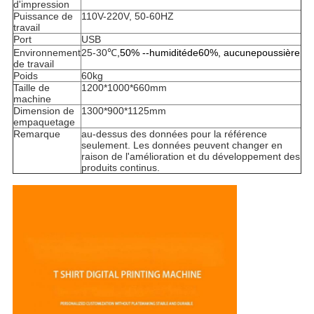
d'impression
Puissance de
110V-220V, 50-60HZ
travail
Port
USB
Environnement
25-30℃
,50% --humiditéde60%, aucunepoussière
de travail
Poids
60kg
Taille de
1200*1000*660mm
machine
Dimension de
1300*900*1125mm
empaquetage
Remarque
au-dessus des données pour la référence
seulement. Les données peuvent changer en
raison de l'amélioration et du développement des
produits continus.