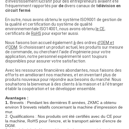
d'investissement lucratif pour des entrepreneurs avaient été
fréquemment rapportés par
de
divers canaux de
télévision en
circuit fermé
.
En outre, nous avons obtenu le système ISO9001 de gestion de
la qualité et certification du système de qualité
environnementale ISO14001, nous avons obtenu
le CE,
certificats de
RoHS
pour exporter aussi.
Nous faisons bon accueil également
à
des ordres
d'OEM et
d'
ODM
. Si choisissant un produit actuel, les produits sur mesure
de commande, ou cherchant l'aide d'ingénierie pour votre
application, notre personnel expérimenté sont toujours
disponibles pour assurer votre satisfaction.
Avec les ressources financières abondantes, nous faisons des
efforts en améliorant nos machines, et en inventant plus de
produits nouveaux pour répondre aux besoins du marché. Nous
souhaitons la bienvenue à des clients à la maison et à l'étranger
établir la coopération et se développer ensemble.
Avantages :
1.
Brevets : Pendant les dernières 8 années, ZKMC a obtenu
environ 9 brevets relatifs concernant la machine d'impression de
mur.
2. Qualifications : Nos produits ont été certifiés avec du CE pour
la machine, RoHS pour l'encre, et le transport aérien d'encre de
DGM.