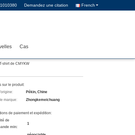
11010380
Demandez une citation
French
elles
Cas
e T-shirt de CMYKW
s sur le produit:
'origine:
Pékin, Chine
e marque:
Zhongkemeichuang
ions de paiement et expédition:
ité de
1
ande min:
négociable