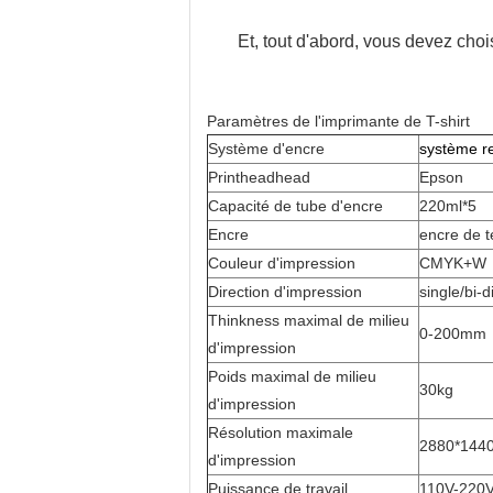
Et, tout d'abord, vous devez choi
Paramètres de l'imprimante de T-shirt
Système d'encre
système r
Printheadhead
Epson
Capacité de tube d'encre
220ml*5
Encre
encre de te
Couleur d'impression
CMYK+W
Direction d'impression
single/bi-d
Thinkness maximal de milieu
0-200mm
d'impression
Poids maximal de milieu
30kg
d'impression
Résolution maximale
2880*1440
d'impression
Puissance de travail
110V-220V