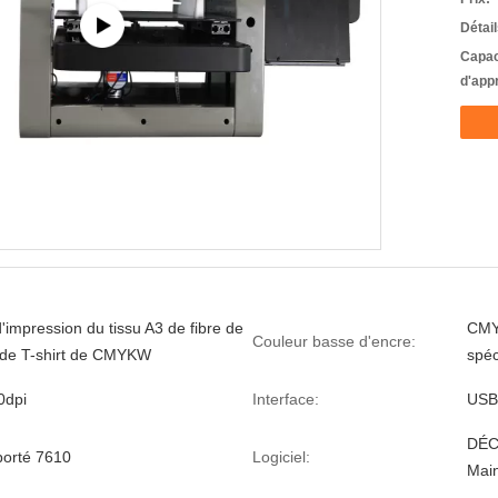
Détai
Capac
d'app
'impression du tissu A3 de fibre de
CMYK
Couleur basse d'encre:
 de T-shirt de CMYKW
spéc
0dpi
Interface:
USB
DÉC
orté 7610
Logiciel:
Mai