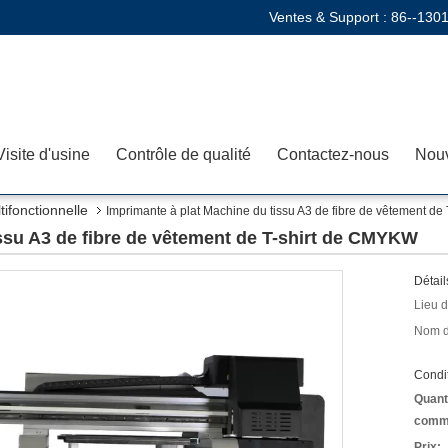
Ventes & Support :
86--130
Visite d'usine
Contrôle de qualité
Contactez-nous
Nouv
tifonctionnelle
Imprimante à plat Machine du tissu A3 de fibre de vêtement d
ssu A3 de fibre de vêtement de T-shirt de CMYKW
Détail
Lieu d
Nom d
Condit
Quant
comm
Prix: