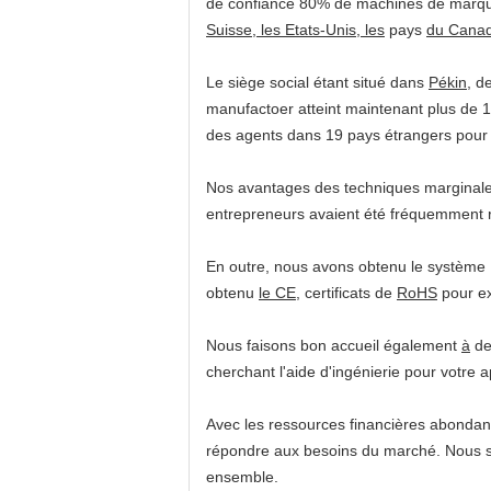
de confiance 80% de machines de marqu
Suisse, les Etats-Unis, les
pays
du Canad
Le siège social étant situé dans
Pékin,
de
manufactoer atteint maintenant plus de 
des agents dans 19 pays étrangers pour
Nos avantages des techniques marginales, 
entrepreneurs avaient été fréquemment 
En outre, nous avons obtenu le système 
obtenu
le CE,
certificats de
RoHS
pour ex
Nous faisons bon accueil également
à
de
cherchant l'aide d'ingénierie pour votre 
Avec les ressources financières abondant
répondre aux besoins du marché. Nous sou
ensemble.