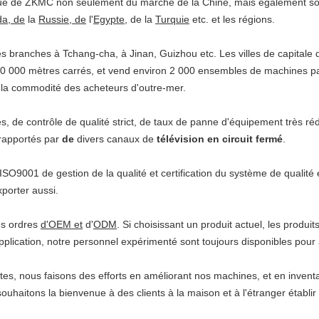
e de ZKMC non seulement du marché de la Chine, mais également so
a, de
la
Russie, de
l'
Egypte,
de la
Turquie
etc. et les régions.
s branches à Tchang-cha, à Jinan, Guizhou etc. Les villes de capitale d
10 000 mètres carrés, et vend environ 2 000 ensembles de machines p
 la commodité des acheteurs d'outre-mer.
de contrôle de qualité strict, de taux de panne d'équipement très rédu
rapportés par
de
divers canaux de
télévision en circuit fermé
.
ISO9001 de gestion de la qualité et certification du système de quali
porter aussi.
s ordres
d'OEM et
d'
ODM
. Si choisissant un produit actuel, les prod
application, notre personnel expérimenté sont toujours disponibles pour 
es, nous faisons des efforts en améliorant nos machines, et en invent
haitons la bienvenue à des clients à la maison et à l'étranger établir