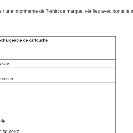
sir une imprimante de T-shirt de marque, vérifiez avec bonté le s
echargeable de cartouche
xtile
irection
dpi
, 50-60HZ